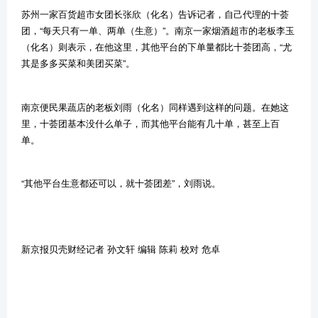
苏州
一家
百货超市女团长张欣（化名）告诉记者，自己代理的十荟
团，
“每天只有一单、两单（生意）”。
南京一家
烟酒超市的老板李玉
（化名）则表示，在他这里，其他平台的下单量都比十荟团高，
“尤
其是多多买菜和美团买菜”。
南京
便民果蔬店的老板刘雨（化名）同样遇到这样的问题。在她这
里，十荟团基本没什么单子，而其他平台能有几十单，甚至上百
单。
“其他平台生意都还可以，就十荟团差”，刘雨说。
新京报贝壳财经记者
孙文轩
编辑
陈莉
校对
危卓