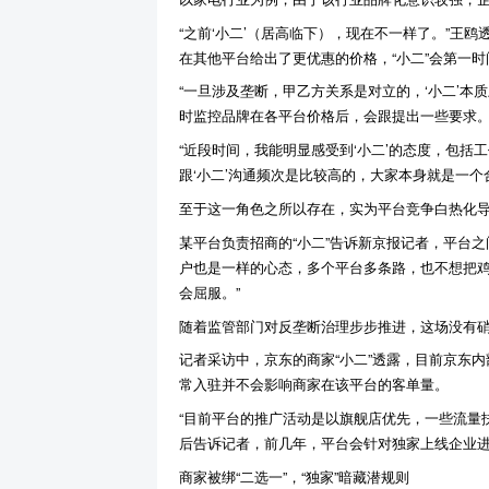
“之前‘小二’（居高临下），现在不一样了。”王
在其他平台给出了更优惠的价格，“小二”会第一
“一旦涉及垄断，甲乙方关系是对立的，‘小二’本
时监控品牌在各平台价格后，会跟提出一些要求
“近段时间，我能明显感受到‘小二’的态度，包括
跟‘小二’沟通频次是比较高的，大家本身就是一个
至于这一角色之所以存在，实为平台竞争白热化
某平台负责招商的“小二”告诉新京报记者，平台
户也是一样的心态，多个平台多条路，也不想把
会屈服。”
随着监管部门对反垄断治理步步推进，这场没有
记者采访中，京东的商家“小二”透露，目前京东
常入驻并不会影响商家在该平台的客单量。
“目前平台的推广活动是以旗舰店优先，一些流量
后告诉记者，前几年，平台会针对独家上线企业进
商家被绑“二选一”，“独家”暗藏潜规则