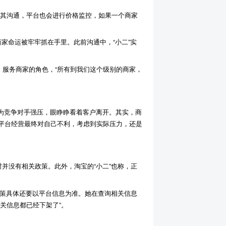
”与其沟通，平台也会进行价格监控，如果一个商家
商家命运被牢牢抓在手里。此前沟通中，“小二”实
家、服务商家的角色，“所有到我们这个级别的商家，
因为竞争对手强压，眼睁睁看着客户离开。其实，商
平台经营最终对自己不利，考虑到实际压力，还是
并没有相关政策。此外，淘宝的“小二”也称，正
政策具体还要以平台信息为准。她在查询相关信息
关信息都已经下架了”。