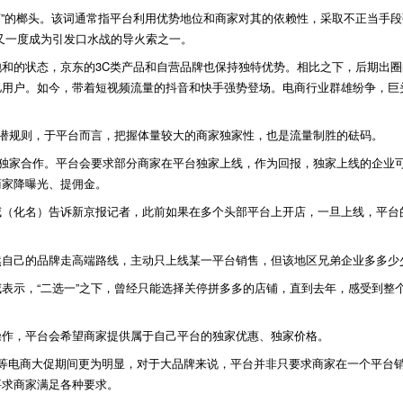
济”的榔头。该词通常指平台利用优势地位和商家对其的依赖性，采取不正当手段
又一度成为引发口水战的导火索之一。
和的状态，京东的3C类产品和自营品牌也保持独特优势。相比之下，后期出圈
亿用户。如今，带着短视频流量的抖音和快手强势登场。电商行业群雄纷争，巨
的潜规则，于平台而言，把握体量较大的商家独家性，也是流量制胜的砝码。
、独家合作。平台会要求部分商家在平台独家上线，作为回报，独家上线的企业
商家降曝光、提佣金。
（化名）告诉新京报记者，此前如果在多个头部平台上开店，一旦上线，平台的
自己的品牌走高端路线，主动只上线某一平台销售，但该地区兄弟企业多多少少
表示，“二选一”之下，曾经只能选择关停拼多多的店铺，直到去年，感受到整
操作，平台会希望商家提供属于自己平台的独家优惠、独家价格。
·18等电商大促期间更为明显，对于大品牌来说，平台并非只要求商家在一个平
要求商家满足各种要求。