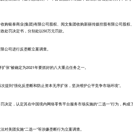
收购银泰商业(集团)有限公司股权、阅文集团收购新丽传媒控股有限公司股权
政处罚决定书，分别处以50万元罚款。
有限公司进行反垄断立案调查。
扩张”被确定为2021年要抓好的八大重点任务之一。
再次提到“强化反垄断和防止资本无序扩张，坚决维护公平竞争市场环境”。
罚决定，认定其在中国境内网络零售平台服务市场实施的“二选一”行为，构成
法对美团实施“二选一”等涉嫌垄断行为立案调查。