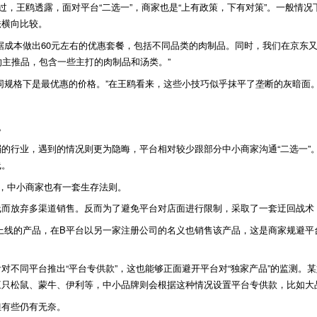
不过，王鸥透露，面对平台“二选一”，商家也是“上有政策，下有对策”。一般情
法横向比较。
据成本做出60元左右的优惠套餐，包括不同品类的肉制品。同时，我们在京东又
的主推品，包含一些主打的肉制品和汤类。”
同规格下是最优惠的价格。”在王鸥看来，这些小技巧似乎抹平了垄断的灰暗面
。
的行业，遇到的情况则更为隐晦，平台相对较少跟部分中小商家沟通“二选一”。
线。
湖，中小商家也有一套生存法则。
而放弃多渠道销售。反而为了避免平台对店面进行限制，采取了一套迂回战术，
义上线的产品，在B平台以另一家注册公司的名义也销售该产品，这是商家规避平
对不同平台推出“平台专供款”，这也能够正面避开平台对“独家产品”的监测。
三只松鼠、蒙牛、伊利等，中小品牌则会根据这种情况设置平台专供款，比如大
但有些仍有无奈。