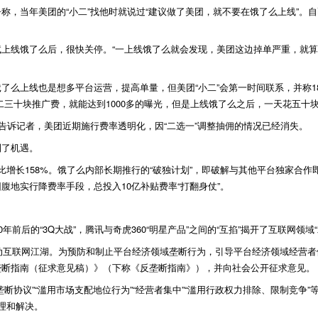
，当年美团的“小二”找他时就说过“建议做了美团，就不要在饿了么上线”。自
上线饿了么后，很快关停。“一上线饿了么就会发现，美团这边掉单严重，就
了么上线也是想多平台运营，提高单量，但美团“小二”会第一时间联系，并称1
二三十块推广费，就能达到1000多的曝光，但是上线饿了么之后，一天花五十
玥告诉记者，美团近期施行费率透明化，因“二选一”调整抽佣的情况已经消失。
到了机遇。
增长158%。饿了么内部长期推行的“破独计划”，即破解与其他平台独家合作
腹地实行降费率手段，总投入10亿补贴费率“打翻身仗”。
前后的“3Q大战”，腾讯与奇虎360“明星产品”之间的“互掐”揭开了互联网领域
搅动互联网江湖。为预防和制止平台经济领域垄断行为，引导平台经济领域经营
垄断指南（征求意见稿）》（下称《反垄断指南》），并向社会公开征求意见。
断协议”“滥用市场支配地位行为”“经营者集中”“滥用行政权力排除、限制竞争
处理和解决。