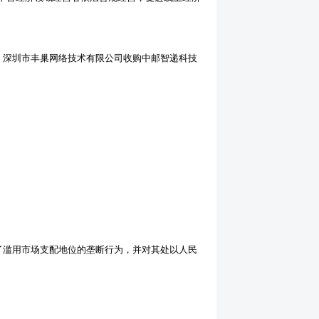
、深圳市丰巢网络技术有限公司收购中邮智递科技
了滥用市场支配地位的垄断行为，并对其处以人民