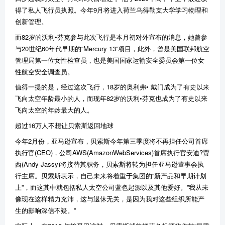
得了私人飞行员执照。今年9月将进入荷兰乌得勒支大学学习物理和
创新管理。
而82岁的沃利•芬克参与此次飞行是本月初对外宣布的消息，她曾参
与20世纪60年代早期的“Mercury 13”项目，此外，曾是美国联邦航空
管理局第一位女性检查员，也是美国国家运输安全委员会第一位女
性航空安全调查员。
值得一提的是，经过这次飞行，18岁的奥利弗• 戴门成为了有史以来
飞向太空年龄最小的人，而现年82岁的沃利•芬克也成为了有史以来
飞向太空的年龄最大的人。
超过16万人不想让贝索斯返回地球
今年2月份，亚马逊宣布，贝索斯今年第三季度将不再担任公司首席
执行官(CEO)，公司AWS(AmazonWebServices)首席执行官安迪?贾
西(Andy Jassy)将接替其职务，贝索斯将转为担任亚马逊董事会执
行主席。贝索斯表示，自己未来将着重于集团的“新产品和早期计划
上”，而这其中就包括私人太空公司蓝色起源以及其他爱好。”我从未
像现在这样精力充沛，这与退休无关，是因为我对这些组织所能产
生的影响深信不疑。”