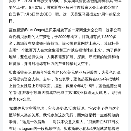
实际上，在2018 年接受采访时，贝索斯就曾把蓝色起源称作其“最重
要的工作”。5月27日，贝索斯在亚马逊年度股东大会上正式公布了
自己将于7月5日辞去CEO一职。这一天是亚马逊成立27周年的纪念
日。
蓝色起源(Blue Origin)是贝索斯旗下的一家商业太空公司，这家公司
寄托着贝索斯的太空梦想，于2000年成立，目前拥有员工3500多
名，总部设在华盛顿州肯特市。该公司在其网站上表示，其目标是
实现“一个数百万人在太空生活和工作以造福地球的未来”。为了保护
地球，蓝色起源认为，人类将需要扩展、探索、寻找新的能源和物
质资源，并将对地球有压力的产业转移到太空中。
贝索斯曾表示,他每年将出售约10亿美元的亚马逊股票，为蓝色起源
公司提供资金支持。去年，他也表示，蓝色起源将在2024年把地球
上首位女性送上月球表面。据悉，截至今年4月15日，蓝色起源公司
的“新谢泼德号”轨道火箭成功完成了第15次亚轨道无人试飞，飞行高
度为107公里。
“如果你从太空看地球，它会改变你,”贝索斯说。“它改变了你与这个
星球和人类的关系。我想参加这次飞行，因为这是我一生都想做的
事情。”“这是一次冒险——对我来说意义重大。”贝索斯在6月7日发
布到Instagram的一段视频中说。贝索斯表示他从5岁起就梦想着进