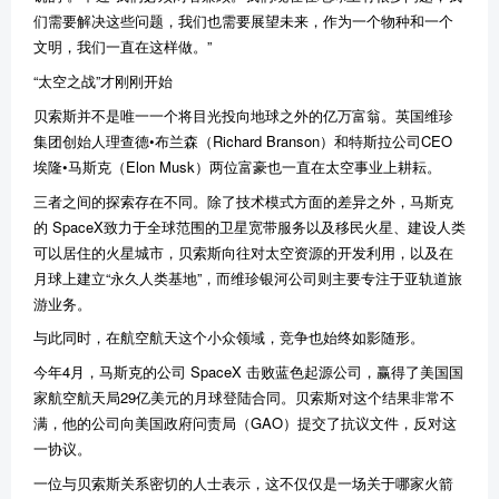
们需要解决这些问题，我们也需要展望未来，作为一个物种和一个
文明，我们一直在这样做。”
“太空之战”才刚刚开始
贝索斯并不是唯一一个将目光投向地球之外的亿万富翁。英国维珍
集团创始人理查德•布兰森（Richard Branson）和特斯拉公司CEO
埃隆•马斯克（Elon Musk）两位富豪也一直在太空事业上耕耘。
三者之间的探索存在不同。除了技术模式方面的差异之外，马斯克
的 SpaceX致力于全球范围的卫星宽带服务以及移民火星、建设人类
可以居住的火星城市，贝索斯向往对太空资源的开发利用，以及在
月球上建立“永久人类基地”，而维珍银河公司则主要专注于亚轨道旅
游业务。
与此同时，在航空航天这个小众领域，竞争也始终如影随形。
今年4月，马斯克的公司 SpaceX 击败蓝色起源公司，赢得了美国国
家航空航天局29亿美元的月球登陆合同。贝索斯对这个结果非常不
满，他的公司向美国政府问责局（GAO）提交了抗议文件，反对这
一协议。
一位与贝索斯关系密切的人士表示，这不仅仅是一场关于哪家火箭