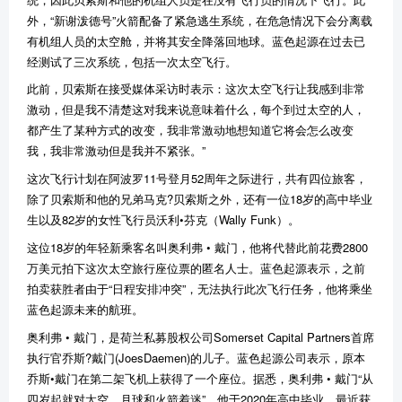
外，“新谢泼德号”火箭配备了紧急逃生系统，在危急情况下会分离载
有机组人员的太空舱，并将其安全降落回地球。蓝色起源在过去已
经测试了三次系统，包括一次太空飞行。
此前，贝索斯在接受媒体采访时表示：这次太空飞行让我感到非常
激动，但是我不清楚这对我来说意味着什么，每个到过太空的人，
都产生了某种方式的改变，我非常激动地想知道它将会怎么改变
我，我非常激动但是我并不紧张。”
这次飞行计划在阿波罗11号登月52周年之际进行，共有四位旅客，
除了贝索斯和他的兄弟马克?贝索斯之外，还有一位18岁的高中毕业
生以及82岁的女性飞行员沃利•芬克（Wally Funk）。
这位18岁的年轻新乘客名叫奥利弗 • 戴门，他将代替此前花费2800
万美元拍下这次太空旅行座位票的匿名人士。蓝色起源表示，之前
拍卖获胜者由于“日程安排冲突”，无法执行此次飞行任务，他将乘坐
蓝色起源未来的航班。
奥利弗 • 戴门，是荷兰私募股权公司Somerset Capital Partners首席
执行官乔斯?戴门(JoesDaemen)的儿子。蓝色起源公司表示，原本
乔斯•戴门在第二架飞机上获得了一个座位。据悉，奥利弗 • 戴门“从
四岁起就对太空、月球和火箭着迷”。他于2020年高中毕业，最近获