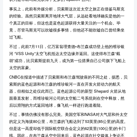
事实上，此前有外媒分析，贝索斯这次近太空之旅正在借鉴马斯克
的经验。虽然贝索斯离开地球大气层，从远处看地球确实是他的一
个真正的目标，但这也是蓝色起源获得大量关注的一个机会。毕
竟，尽管马斯克可以吹嘘很多事情，但他还不能吹嘘自己曾经乘坐
过飞船。
不过，此前7月11日，亿万富翁理查德•布兰森成功登上他的维珍银
河 “VSS Unity”太空飞机抵达太空边缘并返回。这使得布兰森“截
胡”成功，比贝索斯提前九天，成为第一位搭乘自己公司旗下飞船上
太空的富豪。
CNBC在报道中描述了贝索斯和布兰森驾驶座的不同之处，据悉，贝
索斯的蓝色起源和布兰森的维珍银河一直在开发火箭动力的航天
器，但相似之处仅此而已。蓝色起源公司的新型 Shepard 火箭从地
面垂直发射，而维珍银河公司的太空船二号系统则在空中释放，然
后以滑翔的方式返回地球，像飞机一样进行跑道着陆。
不过，事情仿佛没有那么完美。美国空军和NASA对大气层和外太空
的定义为海拔80公里，布兰森的飞船达到了53英里(85公里)的高度。
但是这一高度却低于国际航空联合会定义的62英里(100公里)的卡门
线。因此，在布兰森从空中回来后，蓝色起源在社交媒体上争论不