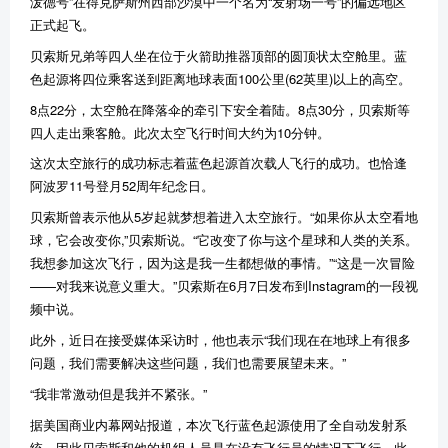
泼德号”在得克萨斯州西部沙漠中一个名为“发射场一号”的偏远地区
正式起飞。
贝索斯兄弟等四人坐在位于火箭助推器顶部的圆顶状太空舱里。蓝
色起源将四位乘客送到距离地球表面100公里(62英里)以上的高空。
8点22分，太空舱在降落伞的牵引下安全着陆。8点30分，贝索斯等
四人走出乘客舱。此次太空飞行时间大约为10分钟。
这次太空旅行的成功标志着蓝色起源首次载人飞行的成功。也恰逢
阿波罗11号登月52周年纪念日。
贝索斯曾表示他从5岁起就梦想着进入太空旅行。“如果你从太空看地
球，它会改变你,”贝索斯说。“它改变了你与这个星球和人类的关系。
我想参加这次飞行，因为这是我一生都想做的事情。”“这是一次冒险
——对我来说意义重大。”贝索斯在6月7日发布到Instagram的一段视
频中说。
此外，近日在接受媒体采访时，他也表示“我们现在在地球上有很多
问题，我们需要解决这些问题，我们也需要展望未来。”
“我非常激动但是我并不紧张。”
据美国商业内幕网站报道，本次飞行蓝色起源使用了全自动发射系
统，因此贝索斯和他的机组人员是在没有飞行员的情况下飞行。此