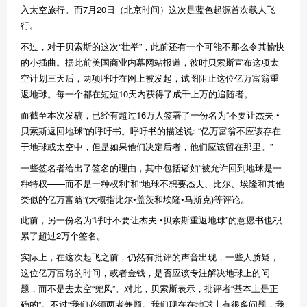
入太空旅行。而7月20日（北京时间）这次是蓝色起源首次载人飞
行。
不过，对于贝索斯的这次“壮举”，此前还有一个可能不那么令其愉快
的小插曲。据此前美国商业内幕网站报道，彼时贝索斯宣布这项太
空计划三天后，两项呼吁在网上被发起，试图阻止这位亿万富翁重
返地球。每一个都在短短10天内获得了成千上万的追随者。
而截至本次发稿，已经有超过16万人签署了一份名为“不要让杰夫 •
贝索斯返回地球”的呼吁书。呼吁书的描述说: “亿万富翁不应该存在
于地球或太空中，但是如果他们决定后者，他们应该留在那里。”
一些签名者给出了签名的理由，其中包括诸如“被允许回到地球是一
种特权——而不是一种权利”和“地球不想要杰夫、比尔、埃隆和其他
类似的亿万富翁”(大概指比尔•盖茨和埃隆•马斯克)等评论。
此前，另一份名为“呼吁不要让杰夫 •贝索斯重返地球”的意愿书也积
累了超过2万个签名。
实际上，在这次起飞之前，仍然有批评的声音出现，一些人质疑，
这位亿万富翁的时间，或者金钱，是否应该专注解决地球上的问
题，而不是去太空“兜风”。对此，贝索斯表示，批评者“基本上是正
确的”。不过“我们必须两者兼顾。我们现在在地球上有很多问题，我