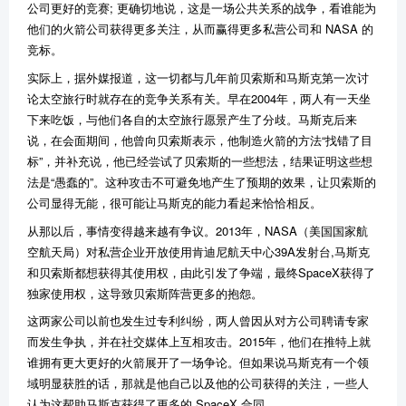
公司更好的竞赛; 更确切地说，这是一场公共关系的战争，看谁能为
他们的火箭公司获得更多关注，从而赢得更多私营公司和 NASA 的
竞标。
实际上，据外媒报道，这一切都与几年前贝索斯和马斯克第一次讨
论太空旅行时就存在的竞争关系有关。早在2004年，两人有一天坐
下来吃饭，与他们各自的太空旅行愿景产生了分歧。马斯克后来
说，在会面期间，他曾向贝索斯表示，他制造火箭的方法“找错了目
标”，并补充说，他已经尝试了贝索斯的一些想法，结果证明这些想
法是“愚蠢的”。这种攻击不可避免地产生了预期的效果，让贝索斯的
公司显得无能，很可能让马斯克的能力看起来恰恰相反。
从那以后，事情变得越来越有争议。2013年，NASA（美国国家航
空航天局）对私营企业开放使用肯迪尼航天中心39A发射台,马斯克
和贝索斯都想获得其使用权，由此引发了争端，最终SpaceX获得了
独家使用权，这导致贝索斯阵营更多的抱怨。
这两家公司以前也发生过专利纠纷，两人曾因从对方公司聘请专家
而发生争执，并在社交媒体上互相攻击。2015年，他们在推特上就
谁拥有更大更好的火箭展开了一场争论。但如果说马斯克有一个领
域明显获胜的话，那就是他自己以及他的公司获得的关注，一些人
认为这帮助马斯克获得了更多的 SpaceX 合同。