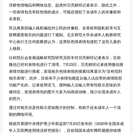
淫秽色情物品和网络信息。赵虎对贝壳财经记者表示，除此之外，
一些表情包含有软色情的成分，可能还侵犯了未成年人的肖像权和
名誉权。
民法典第四编人格权编也对公民的肖像权、名誉权和隐私权等与互
联网紧密相关的问题进行了规制。北京师范大学未成年人检察研究
中心执行主任何挺教授认为，这类软色情表情包侵犯了这些儿童的
人格权。
社科院社会发展战略研究院研究员田丰对贝壳财经记者表示，目前
微信已经对表情包进行了清理。7月23日，贝壳财经记者使用微信搜
表情功能进行搜索，发现相关色情表情的搜索结果显示为“没有找到
相关表情”。此外，目前有不少表情包都是从输入法自带的表情联想
功能产生的，记者使用讯飞、搜狗输入法输入带有性暗示意味的关
键词后，发现表情包的图片大多为动画或动物，很少出现未成年人
的照片。
通过对相关涉及性暗示意味图片的控制，有助于还未成年人一个清
朗的网络环境。
根据共青团中央维护青少年权益部7月20日发布的《2020年全国未成
年人互联网使用情况研究报告》，目前我国未成年网民规模持续增