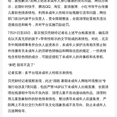
动，聚焦解决7类网上危害未成年人身心健康的突出问题。网信办表
示，近期针对快手、腾讯QQ、淘宝、新浪微博、小红书等平台传播
儿童软色情表情包、利用未成年人性暗示短视频引流等问题，网信
部门依法约谈平台负责人，责令限期整改，全面清理处置相关违法
违规信息和账号，并对平台实施罚款处罚。
7月21日至23日，新京报贝壳财经记者在上述平台检索发现，确实存
在以天真无邪的孩子+带有性暗示的文字组成的表情包。对此，北京
市中闻律师事务所合伙人赵虎表示，未成年人保护法有相关禁止制
作传播有关未成年人的淫秽色情物品和网络信息的规定，一些表情
包含有软色情的成分，可能还侵犯了未成年人的肖像权和名誉权。
“来吧 我等不及了”
记者实测：多平台现未成年人性暗示表情包
贝壳财经记者观察发现，此次“清朗·暑期未成年人网络环境整治”专
项行动涉及7类问题，包括严禁16岁以下未成年人出镜直播、全面清
理在线课程中导向不良内容、清理儿童不良动漫动画作品、清理利
用儿童形象制作的软色情表情包、整治诱导未成年人应援集资、严
防网上不良社交行为和不良文化现象形成不良导向、防止未成年人
沉迷网络等。