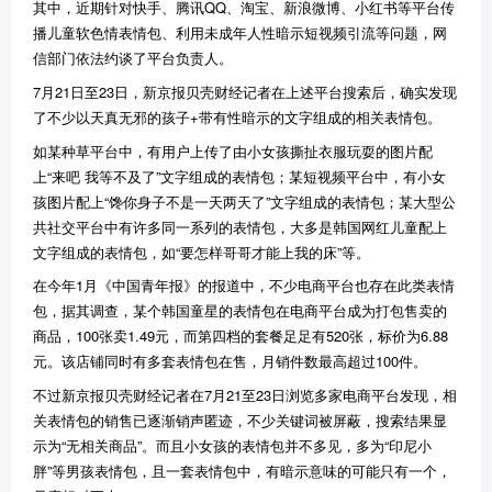
其中，近期针对快手、腾讯QQ、淘宝、新浪微博、小红书等平台传
播儿童软色情表情包、利用未成年人性暗示短视频引流等问题，网
信部门依法约谈了平台负责人。
7月21日至23日，新京报贝壳财经记者在上述平台搜索后，确实发现
了不少以天真无邪的孩子+带有性暗示的文字组成的相关表情包。
如某种草平台中，有用户上传了由小女孩撕扯衣服玩耍的图片配
上“来吧 我等不及了”文字组成的表情包；某短视频平台中，有小女
孩图片配上“馋你身子不是一天两天了”文字组成的表情包；某大型公
共社交平台中有许多同一系列的表情包，大多是韩国网红儿童配上
文字组成的表情包，如“要怎样哥哥才能上我的床”等。
在今年1月《中国青年报》的报道中，不少电商平台也存在此类表情
包，据其调查，某个韩国童星的表情包在电商平台成为打包售卖的
商品，100张卖1.49元，而第四档的套餐足足有520张，标价为6.88
元。该店铺同时有多套表情包在售，月销件数最高超过100件。
不过新京报贝壳财经记者在7月21至23日浏览多家电商平台发现，相
关表情包的销售已逐渐销声匿迹，不少关键词被屏蔽，搜索结果显
示为“无相关商品”。而且小女孩的表情包并不多见，多为“印尼小
胖”等男孩表情包，且一套表情包中，有暗示意味的可能只有一个，