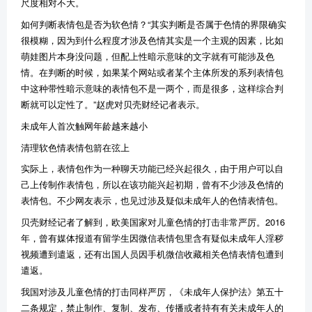
尺度相对不大。
如何判断表情包是否为软色情？“其实判断是否属于色情的界限确实
很模糊，因为到什么程度才涉及色情其实是一个主观的因素，比如
萌娃图片本身没问题，但配上性暗示意味的文字就有可能涉及色
情。在判断的时候，如果某个网站或者某个主体所发的系列表情包
中这种带性暗示意味的表情包不是一两个，而是很多，这样综合判
断就可以定性了。”赵虎对贝壳财经记者表示。
未成年人首次触网年龄越来越小
清理软色情表情包箭在弦上
实际上，表情包作为一种聊天功能已经兴起很久，由于用户可以自
己上传制作表情包，所以在该功能兴起初期，曾有不少涉及色情的
表情包。不少网友表示，也见过涉及疑似未成年人的色情表情包。
贝壳财经记者了解到，欧美国家对儿童色情的打击非常严厉。2016
年，曾有媒体报道有留学生因微信表情包里含有疑似未成年人淫秽
视频遭到遣返，还有出国人员因手机微信收藏相关色情表情包遭到
遣返。
我国对涉及儿童色情的打击同样严厉，《未成年人保护法》第五十
二条规定，禁止制作、复制、发布、传播或者持有有关未成年人的