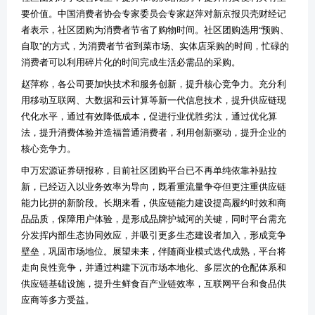
要价值。中国消费者协会专家委员会专家赵萍对新京报贝壳财经记
者表示，社区团购为消费者节省了购物时间。社区团购选用“预购、
自取”的方式，为消费者节省到菜市场、实体店采购的时间，忙碌的
消费者可以利用碎片化的时间完成生活必需品的采购。
赵萍称，各公司要加快技术和服务创新，提升核心竞争力。充分利
用移动互联网、大数据和云计算等新一代信息技术，提升供应链现
代化水平，通过有效降低成本，促进行业优胜劣汰，通过优化算
法，提升消费体验并造福普通消费者，利用创新驱动，提升企业的
核心竞争力。
申万宏源证券研报称，目前社区团购平台已不再单纯依靠补贴拉
新，已经迈入以业务效率为导向，既看重流量争夺但更注重供应链
能力比拼的新阶段。长期来看，供应链能力建设提高履约时效和商
品品质，保障用户体验，是形成品牌护城河的关键，同时平台需充
分发挥内部生态协同效应，并吸引更多生态建设者加入，形成竞争
壁垒，巩固市场地位。展望未来，伴随商业模式迭代成熟，平台将
走向良性竞争，并通过构建下沉市场本地化、多层次的仓配体系和
供应链基础设施，提升生鲜食百产业链效率，互联网平台和食品供
应商等多方受益。