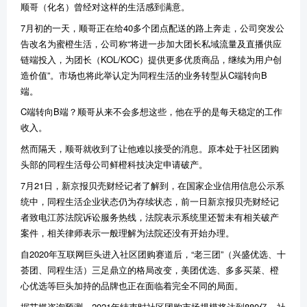
顺哥（化名）曾经对这样的生活感到满意。
7月初的一天，顺哥正在给40多个团点配送的路上奔走，公司突发公
告改名为蜜橙生活，公司称“将进一步加大团长私域流量及直播供应
链端投入，为团长（KOL/KOC）提供更多优质商品，继续为用户创
造价值”。市场也将此举认定为同程生活的业务转型从C端转向B
端。
C端转向B端？顺哥从来不会多想这些，他在乎的是每天稳定的工作
收入。
然而隔天，顺哥就收到了让他难以接受的消息。原本处于社区团购
头部的同程生活母公司鲜橙科技决定申请破产。
7月21日，新京报贝壳财经记者了解到，在国家企业信用信息公示系
统中，同程生活企业状态仍为存续状态，前一日新京报贝壳财经记
者致电江苏法院诉讼服务热线，法院表示系统里还暂未有相关破产
案件，相关律师表示一般理解为法院还没有开始办理。
自2020年互联网巨头进入社区团购赛道后，“老三团”（兴盛优选、十
荟团、同程生活）三足鼎立的格局改变，美团优选、多多买菜、橙
心优选等巨头加持的品牌也正在面临着完全不同的局面。
据艾媒咨询预测，2021年结束时社区团购市场规模将达到880亿，社