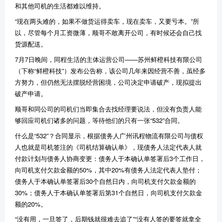
和其他司机的生活都难以维持。
“现在两头难的，如果不做货运得卖车，现在卖车，又要亏本。”所
以，尽管每个月工资微薄，顺哥不敢离开公司，有时候还会自己找
货源配送。
7月7日晚间，同程生活的主体运营公司——苏州鲜橙科技有限公司
（下称“鲜橙科技”）发布公告称，该公司几年来因经营不善，虽经多
方努力，但仍然无法摆脱经营困境，公司决定申请破产，现拟提出
破产申请。
顺哥和同公司的司机们当即集合去找经理要说法，但没有负责人能
够回应司机们诸多的问题，等待他们的只有一张“532”合同。
什么是“532”？合同显示，根据债务人广州讯程物流有限公司与债权
人也就是司机签注的《司机结算确认单》，现债务人法定代表人就
付款计划与债务人协商变更：债务人于本确认单签署后3个工作日，
向司机支付欠款金额的50%，其中20%有债务人法定代表人垫付；
债务人于本确认单签署后30个自然日内，向司机支付欠款金额的
30%；债务人于本确认单签署后第31个自然日，向司机支付欠款金
额的20%。
“没有用，一旦签了，后期钱就很难去追了”“没有人签的要签就拿全