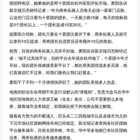
团招聘电话，她要做的是帮十荟团在杭州富阳开拓市场。萧阳告诉
新京报贝壳财经记者：“作为商务拓展人员每天必须一家家门店跑，
让这些门店注册为十荟团的团长。一天最少跑15家，每天的指标就
是3个团长以上，一个团长提成10至20元。”
据萧阳介绍称，团长只要在十荟团注册并下单，商务拓展人员就可
以拿到10元提成，再将团长拉进群后还有额外10元的奖励。
然而，目前的商务拓展人员并不好做。萧阳告诉新京报贝壳财经记
者：“做不过其他平台，别的平台去年就在杭州做了，十荟团今年才
开始，现在团长很难接受新平台了，都在用美团优选多多买菜，他
们直接说忙不过来，给我们脸色让我们赶紧走。”
萧阳干了不到一个月便很快辞职了，她的团队里很多人也是。
地推的职业生命周期不长是行业默认的“潜规则”，负责为盒马在华中
地区招地推的人力资源王敏（化名）表示，公司不需要那么多地
推，随着城市业务稳定，前期疯狂抢下的地推会随之解散。
随着各方势力的不断涌入，巨头在二三四线城市以及县级市为主的
下沉市场社区团购网络布局已经稳定。新京报记者查阅各社区团购
平台服务城市，目前全国华南、华北、华中等多地都已有社区团购
业务。商务拓展的业务越来越难做。