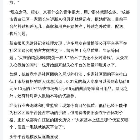
放。”
“现在盒马、橙心、京喜什么的竞争很大，用户群体就那么多。”成都
市青白江区一家团长告诉新京报贝壳财经记者。据她所说，目前平
台的补贴相差无几，商家和用户开始关注，补贴之外质量、配送、
售后问题。
新京报贝壳财经记者梳理发现，许多网友在微博等公开平台甚至在
社区团购公司的官方微博之下，留言关于商品质量、售后等问
题，“买来的鸡蛋和鹌鹑蛋一样大”“给不了货还不及时退钱”。大众在
关心低价的同时，也开始越来越关心平台的质量和服务水平。
曾经，低价竞争是社区团购入局期的打法，多家社区团购平台推出
低于市场价格的新人优惠活动，0.01元的新人专享可以买到市场价6
元至10元的卫生纸或市场价4元至5元的酱油等家庭日用品。除此之
外，还有针对新人数额不等的优惠券。
经历行业去泡沫和行业监管，现如今盲目的低质、低价已经不能作
为社区团购平台抢占市场的手段，但消费者仍旧会在平台比对价
格。正如成都青白江区的团长所说：“大家基本上还是哪个便宜买哪
个，便宜一毛钱就换家平台了”。
头部平台规模效应逐渐显现