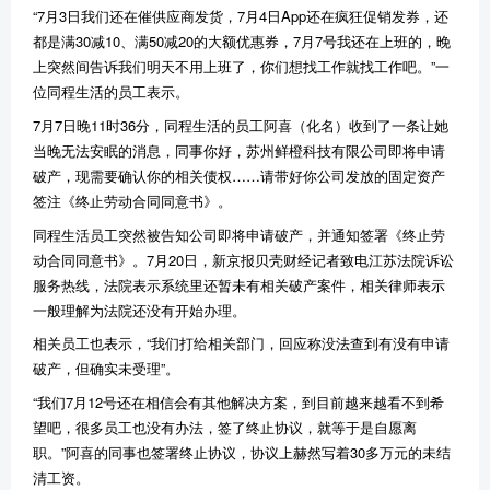
“7月3日我们还在催供应商发货，7月4日App还在疯狂促销发券，还
都是满30减10、满50减20的大额优惠券，7月7号我还在上班的，晚
上突然间告诉我们明天不用上班了，你们想找工作就找工作吧。”一
位同程生活的员工表示。
7月7日晚11时36分，同程生活的员工阿喜（化名）收到了一条让她
当晚无法安眠的消息，同事你好，苏州鲜橙科技有限公司即将申请
破产，现需要确认你的相关债权……请带好你公司发放的固定资产
签注《终止劳动合同同意书》。
同程生活员工突然被告知公司即将申请破产，并通知签署《终止劳
动合同同意书》。7月20日，新京报贝壳财经记者致电江苏法院诉讼
服务热线，法院表示系统里还暂未有相关破产案件，相关律师表示
一般理解为法院还没有开始办理。
相关员工也表示，“我们打给相关部门，回应称没法查到有没有申请
破产，但确实未受理”。
“我们7月12号还在相信会有其他解决方案，到目前越来越看不到希
望吧，很多员工也没有办法，签了终止协议，就等于是自愿离
职。”阿喜的同事也签署终止协议，协议上赫然写着30多万元的未结
清工资。