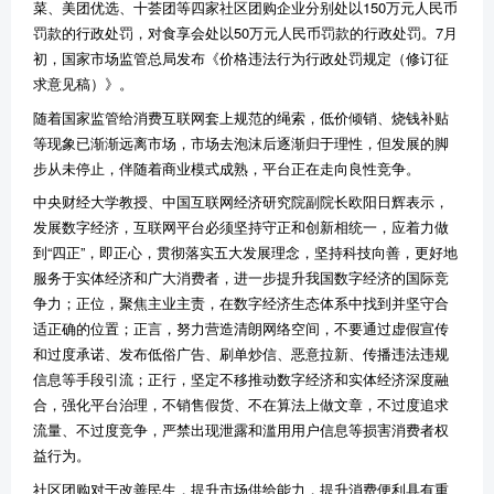
菜、美团优选、十荟团等四家社区团购企业分别处以150万元人民币
罚款的行政处罚，对食享会处以50万元人民币罚款的行政处罚。7月
初，国家市场监管总局发布《价格违法行为行政处罚规定（修订征
求意见稿）》。
随着国家监管给消费互联网套上规范的绳索，低价倾销、烧钱补贴
等现象已渐渐远离市场，市场去泡沫后逐渐归于理性，但发展的脚
步从未停止，伴随着商业模式成熟，平台正在走向良性竞争。
中央财经大学教授、中国互联网经济研究院副院长欧阳日辉表示，
发展数字经济，互联网平台必须坚持守正和创新相统一，应着力做
到“四正”，即正心，贯彻落实五大发展理念，坚持科技向善，更好地
服务于实体经济和广大消费者，进一步提升我国数字经济的国际竞
争力；正位，聚焦主业主责，在数字经济生态体系中找到并坚守合
适正确的位置；正言，努力营造清朗网络空间，不要通过虚假宣传
和过度承诺、发布低俗广告、刷单炒信、恶意拉新、传播违法违规
信息等手段引流；正行，坚定不移推动数字经济和实体经济深度融
合，强化平台治理，不销售假货、不在算法上做文章，不过度追求
流量、不过度竞争，严禁出现泄露和滥用用户信息等损害消费者权
益行为。
社区团购对于改善民生，提升市场供给能力，提升消费便利具有重