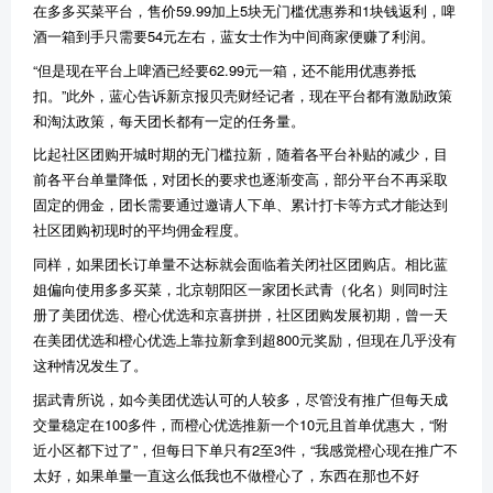
在多多买菜平台，售价59.99加上5块无门槛优惠券和1块钱返利，啤
酒一箱到手只需要54元左右，蓝女士作为中间商家便赚了利润。
“但是现在平台上啤酒已经要62.99元一箱，还不能用优惠券抵
扣。”此外，蓝心告诉新京报贝壳财经记者，现在平台都有激励政策
和淘汰政策，每天团长都有一定的任务量。
比起社区团购开城时期的无门槛拉新，随着各平台补贴的减少，目
前各平台单量降低，对团长的要求也逐渐变高，部分平台不再采取
固定的佣金，团长需要通过邀请人下单、累计打卡等方式才能达到
社区团购初现时的平均佣金程度。
同样，如果团长订单量不达标就会面临着关闭社区团购店。相比蓝
姐偏向使用多多买菜，北京朝阳区一家团长武青（化名）则同时注
册了美团优选、橙心优选和京喜拼拼，社区团购发展初期，曾一天
在美团优选和橙心优选上靠拉新拿到超800元奖励，但现在几乎没有
这种情况发生了。
据武青所说，如今美团优选认可的人较多，尽管没有推广但每天成
交量稳定在100多件，而橙心优选推新一个10元且首单优惠大，“附
近小区都下过了”，但每日下单只有2至3件，“我感觉橙心现在推广不
太好，如果单量一直这么低我也不做橙心了，东西在那也不好