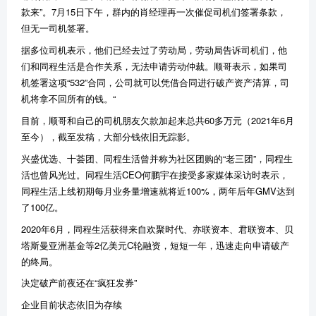
款来”。7月15日下午，群内的肖经理再一次催促司机们签署条款，
但无一司机签署。
据多位司机表示，他们已经去过了劳动局，劳动局告诉司机们，他
们和同程生活是合作关系，无法申请劳动仲裁。顺哥表示，如果司
机签署这项“532”合同，公司就可以凭借合同进行破产资产清算，司
机将拿不回所有的钱。“
目前，顺哥和自己的司机朋友欠款加起来总共60多万元（2021年6月
至今），截至发稿，大部分钱依旧无踪影。
兴盛优选、十荟团、同程生活曾并称为社区团购的“老三团”，同程生
活也曾风光过。同程生活CEO何鹏宇在接受多家媒体采访时表示，
同程生活上线初期每月业务量增速就将近100%，两年后年GMV达到
了100亿。
2020年6月，同程生活获得来自欢聚时代、亦联资本、君联资本、贝
塔斯曼亚洲基金等2亿美元C轮融资，短短一年，迅速走向申请破产
的终局。
决定破产前夜还在“疯狂发券”
企业目前状态依旧为存续