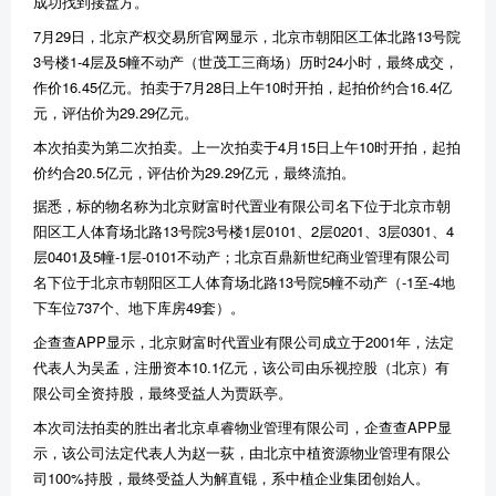
成功找到接盘方。
7月29日，北京产权交易所官网显示，北京市朝阳区工体北路13号院
3号楼1-4层及5幢不动产（世茂工三商场）历时24小时，最终成交，
作价16.45亿元。拍卖于7月28日上午10时开拍，起拍价约合16.4亿
元，评估价为29.29亿元。
本次拍卖为第二次拍卖。上一次拍卖于4月15日上午10时开拍，起拍
价约合20.5亿元，评估价为29.29亿元，最终流拍。
据悉，标的物名称为北京财富时代置业有限公司名下位于北京市朝
阳区工人体育场北路13号院3号楼1层0101、2层0201、3层0301、4
层0401及5幢-1层-0101不动产；北京百鼎新世纪商业管理有限公司
名下位于北京市朝阳区工人体育场北路13号院5幢不动产（-1至-4地
下车位737个、地下库房49套）。
企查查APP显示，北京财富时代置业有限公司成立于2001年，法定
代表人为吴孟，注册资本10.1亿元，该公司由乐视控股（北京）有
限公司全资持股，最终受益人为贾跃亭。
本次司法拍卖的胜出者北京卓睿物业管理有限公司，企查查APP显
示，该公司法定代表人为赵一荻，由北京中植资源物业管理有限公
司100%持股，最终受益人为解直锟，系中植企业集团创始人。