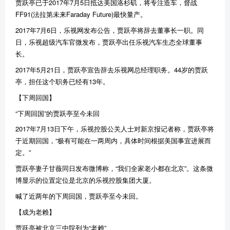
贾跃亭已于2017年7月5日抵达美国洛杉矶，将专注造车，督战
FF91(法拉第未来Faraday Future)最快量产。
2017年7月6日，乐视网发布公告，贾跃亭将辞去董事长一职。同
日，乐视超级汽车官微发布，贾跃亭出任乐视汽车生态全球董事
长。
2017年5月21日，贾跃亭宣告辞去乐视网总经理职务。44岁的贾跃
亭，担任这个职务已经有13年。
【下周回国】
“下周回国”的贾跃亭至今未回
2017年7月13日下午，乐视控股公关人士对新京报记者称，贾跃亭将
于近期回国，“极有可能在一两周内，具体时间根据美国事宜进展而
定。”
贾跃亭妻子甘薇同日发布微博称，“我们全家老小都在北京”。这条微
博显示的位置定位是北京的乐视控股集团大厦。
喊了近两年的下周回国，贾跃亭至今未回。
【成为老赖】
贾跃亭被北京三中院列为“老赖”