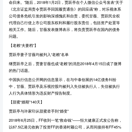
命归来。”随后，2018年1月2日，贾跃亭在个人微信公众号发表“关于
《北京证监局责令贾跃亭回国履责通告》的回应函”称，对乐视体系
公司债务危机引发的影响深感愧疚和自责，委托甘薇、贾跃民全权
代理自己行使上市公司股东权利和履行股东责任，包括资产处置等
相关工作。随后，甘薇发表微博表示，将负责贾跃亭在国内的债务
问题。
【老赖“夫妻档”】
贾跃亭妻子甘薇均被列入“老赖”名单
继贾跃亭之后，贾妻甘薇也成“老赖”的消息2018年4月15日成了微博
的热门话题。
中国执行信息公开网的信息显示，在与中泰创展的14亿债务纠纷
中，甘薇、贾跃亭及乐视控股均被列入失信被执行人，失信被执行
人行为具体情形为违反财产报告制度。
【甜蜜“婚期”140天】
贾跃亭与许家印从甜蜜牵手到“婚变”
2018年6月25日，FF收到一笔“救命钱”——恒大健康正式发公告称，
以67.5亿港元收购了投资FF的香港时颖公司，从而间接持有FF45%