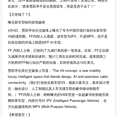
美元，且FF保留该物业的回购权。上周FF发布了卖地公告。网友对
此表示：“原来贾跃亭不是去美国造车，而是卖房子去了！”
【又有钱了？】
曝光新车型收到首笔融资
4月4日，贾跃亭在社交媒体上曝光了专为中国市场打造的全新车型
V9的谍照图。FF内部人士透露，该车型为IPV，不是MPV，也不是
目前在国内市场上熟悉的FF 91车型。
FF 内部人士称，已收到了九城打来的第一笔资金。目前，FF正在跟
九城展开技术授权的谈判，预计三周左右的时间完成。据美国第三
方机构对FF核心知识产权的估值，目前价值高达10亿美元。
贾跃亭在其社交媒体上写道：“The V9 concept: a new mobility
luxury intelligent space that blends design, AI and seamless cabin
connectivity.（我们打造的全新车型V9，感谢大家关注，基本设计理
念：融合设计、人工智能以及人车无缝互联的豪华移动智能空
间。）”FF内部人士称，刚刚曝光的V9车型是一款超豪华的智能互联
网跨界车型，内部代号叫 IPV (Intelligent Passenger Vehicle) ，全
方位超越现有的 MPV (Multi-Purpose Vehicle)。
【希望落空！】