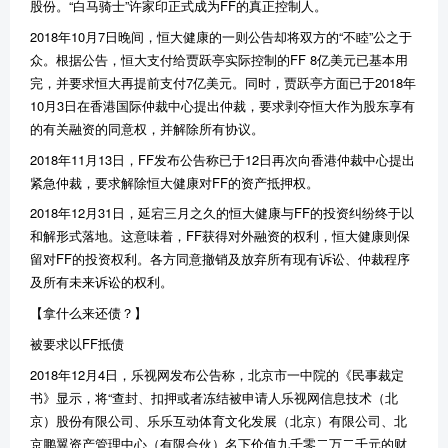
股份。“白马骑士”许家印正式成为FF的真正控制人。
2018年10月7日晚间，恒大健康的一则公告却将双方的“不睦”公之于
众。根据公告，恒大支付给贾跃亭实际控制的FF 8亿美元已基本用
完，并要求恒大再提前支付7亿美元。同时，贾跃亭方面已于2018年
10月3日在香港国际仲裁中心提出仲裁，要求剥夺恒大作为股东享有
的有关融资的同意权，并解除所有协议。
2018年11月13日，FF发布公告称已于12日再次向香港仲裁中心提出
紧急仲裁，要求解除恒大健康对FF的资产抵押权。
2018年12月31日，延宕三月之久的恒大健康与FF的投资纠纷终于以
和解形式落地。这意味着，FF获得对外融资的权利，恒大健康则保
留对FF的投资权利。各方同意撤销及放弃所有现有诉讼、仲裁程序
及所有未来诉讼的权利。
【拿什么来还债？】
被要求以FF抵债
2018年12月4日，乐视网发布公告称，北京市一中院的《民事裁定
书》显示，将“查封、扣押或者冻结被申请人乐视网信息技术（北
京）股份有限公司、乐乐互动体育文化发展（北京）有限公司、北
京鹏翼资产管理中心（有限合伙）名下价值九千零二万二千元的财