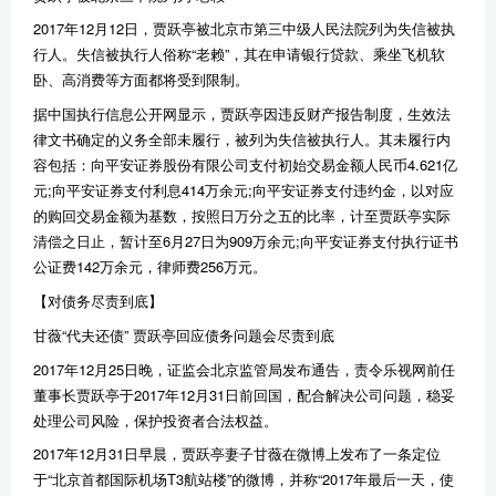
2017年12月12日，贾跃亭被北京市第三中级人民法院列为失信被执
行人。失信被执行人俗称“老赖”，其在申请银行贷款、乘坐飞机软
卧、高消费等方面都将受到限制。
据中国执行信息公开网显示，贾跃亭因违反财产报告制度，生效法
律文书确定的义务全部未履行，被列为失信被执行人。其未履行内
容包括：向平安证券股份有限公司支付初始交易金额人民币4.621亿
元;向平安证券支付利息414万余元;向平安证券支付违约金，以对应
的购回交易金额为基数，按照日万分之五的比率，计至贾跃亭实际
清偿之日止，暂计至6月27日为909万余元;向平安证券支付执行证书
公证费142万余元，律师费256万元。
【对债务尽责到底】
甘薇“代夫还债” 贾跃亭回应债务问题会尽责到底
2017年12月25日晚，证监会北京监管局发布通告，责令乐视网前任
董事长贾跃亭于2017年12月31日前回国，配合解决公司问题，稳妥
处理公司风险，保护投资者合法权益。
2017年12月31日早晨，贾跃亭妻子甘薇在微博上发布了一条定位
于“北京首都国际机场T3航站楼”的微博，并称“2017年最后一天，使