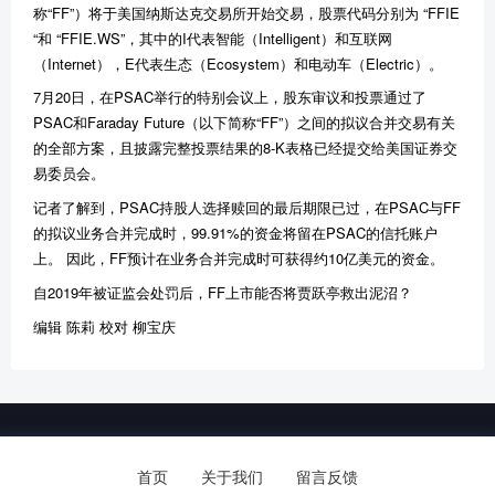
称“FF”）将于美国纳斯达克交易所开始交易，股票代码分别为 “FFIE
“和 “FFIE.WS”，其中的I代表智能（Intelligent）和互联网
（Internet），E代表生态（Ecosystem）和电动车（Electric）。
7月20日，在PSAC举行的特别会议上，股东审议和投票通过了
PSAC和Faraday Future（以下简称“FF”）之间的拟议合并交易有关
的全部方案，且披露完整投票结果的8-K表格已经提交给美国证券交
易委员会。
记者了解到，PSAC持股人选择赎回的最后期限已过，在PSAC与FF
的拟议业务合并完成时，99.91%的资金将留在PSAC的信托账户
上。 因此，FF预计在业务合并完成时可获得约10亿美元的资金。
自2019年被证监会处罚后，FF上市能否将贾跃亭救出泥沼？
编辑 陈莉 校对 柳宝庆
Copyright © 河南省霞辉电子科技有限公司.
备案号：
豫ICP备2022002009号
首页
关于我们
留言反馈