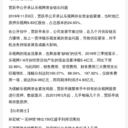
贾跃亭公开承认乐视网资金链出问题
2016年11月6日，贾跃亭公开承认乐视网存在资金链紧绷，当时他已
质押乐视网9.83亿股份，占总股本的24.63%。
在公开信中，贾跃亭表示，公司发展节奏过快，近几个月供应链压
力骤增，加上一贯伴随乐视发展的资金问题，导致供应紧张，对手
机业务持续发展造成极大影响。
乐视网的现金流量表，也释放着“缺钱”的信号。2016年三季报显示，
乐视网1-9月份经营活动产生的现金流量净额5.4亿元，同比下滑
32.89%。与此同时，销售费用、管理费用、财务费用三大费用支出
巨额增长，涨幅分别达到160.07%、88.04%、197.92%，仅财务费
用一项，就达到4.06亿元，而同期净利润才4.93亿元。
为缓解乐视网资金紧张局面，贾跃亭频繁将手中持有的乐视网股票
进行质押。数据显示，自2013年3月起，几乎每隔几个月，贾跃亭就
将持股质押。
【白衣骑士】
孙宏斌“一见钟情”伸出150亿援手到挥泪离别
乐视网资金链断裂后，孙宏斌以白衣骑士身份进入乐视。