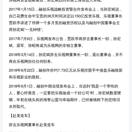
2017年1月15日，融创乐视战略投资暨合作发布会上，当孙宏斌说，
自己花费生命中宝贵的36天时间决定以150亿投资乐视。乐视董事长
贾跃亭讲述了停牌一个多月里的融资历程以及与融创中国董事会主
席孙宏斌“一见钟情”。
2017年7月6日，乐视网发布公告，贾跃亭将辞去董事长一职，孙宏
斌、梁军、张昭将成为乐视网的非独立董事。
2018年3月14日，孙宏斌辞去乐视网董事长一职，退出董事会，并不
再在乐视网担任任何职务。
2018年9月22日，融创作价约7.73亿元从乐视控股手中接盘乐融致新
和乐视影业的股权。
2018年9月1日，融创中期业绩发布会上，当说到“我是一个率性的
人，要心怀善意，一定要把乐视做成一个好公司”时，孙宏斌数度哽
咽，年初在镜头前的海誓山盟与幸福期许，已经被镜框下的悲情泪
水所取代。
【赴美造车】
辞去乐视网董事长赴美造车