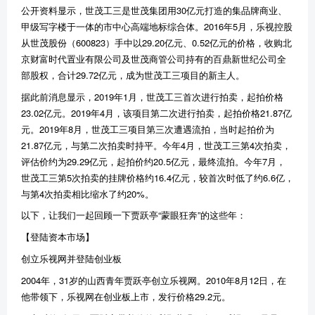
公开资料显示，世茂工三是世茂集团用30亿元打造的集品牌商业、
甲级写字楼于一体的市中心高端地标综合体。2016年5月，乐视控股
从世茂股份（600823）手中以29.20亿元、0.52亿元的价格，收购北
京财富时代置业有限公司及世茂商管公司持有的百鼎新世纪公司全
部股权，合计29.72亿元，成为世茂工三项目的新主人。
据此前消息显示，2019年1月，世茂工三首次进行拍卖，起拍价格
23.02亿元。2019年4月，该项目第二次进行拍卖，起拍价格21.87亿
元。2019年8月，世茂工三项目第三次遭遇流拍，当时起拍价为
21.87亿元，与第二次拍卖时持平。今年4月，世茂工三第4次拍卖，
评估价约为29.29亿元，起拍价约20.5亿元，最终流拍。今年7月，
世茂工三第5次拍卖的挂牌价格约16.4亿元，较首次时低了约6.6亿，
与第4次拍卖相比缩水了约20%。
以下，让我们一起回顾一下贾跃亭“蒙眼狂奔”的这些年：
【登陆资本市场】
创立乐视网并登陆创业板
2004年，31岁的山西青年贾跃亭创立乐视网。2010年8月12日，在
他带领下，乐视网在创业板上市，发行价格29.2元。