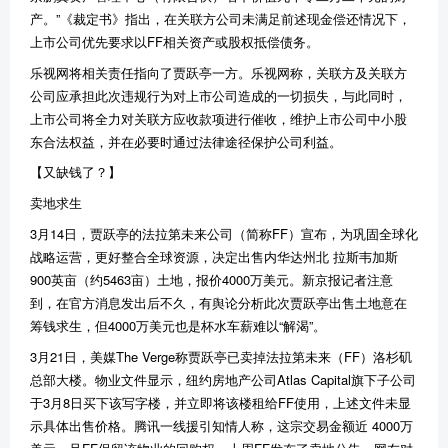
产。”《裁定书》指出，在关联方公司未满足前述现金偿还情况下，
上市公司优先要求以FF相关资产或股权抵偿债务。
乐视网将相关责任指向了贾跃亭一方。乐视网称，关联方及关联方
公司应承担此次违规行为对上市公司造成的一切损失，与此同时，
上市公司将全力对关联方应收款项进行催收，维护上市公司中小股
东合法权益，并在必要时通过法律途径保护公司利益。
【又缺钱了？】
卖地求生
3月14日，贾跃亭的法拉第未来公司（简称FF）宣布，为巩固全球化
战略运营，更好整合全球资源，决定出售内华达州北 拉斯韦加斯
900英亩（约5463亩）土地，报价4000万美元。新京报记者注意
到，在官方消息发出后不久，有舆论分析此次贾跃亭出售土地意在
筹钱求生，但4000万美元也是杯水车薪难以“解渴”。
3月21日，美媒The Verge称贾跃亭已卖掉法拉第未来（FF）洛杉矶
总部大楼。物业文件显示，纽约房地产公司Atlas Capital旗下子公司
于3月8日买下该写字楼，并立即将该楼租给FF使用，上述文件未显
示具体出售价格。腾讯一线援引知情人称，这宗交易金额近 4000万