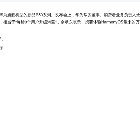
了华为旗舰机型的新品P50系列。发布会上，华为常务董事、消费者业务负责人
0万，相当于“每秒8个用户升级鸿蒙”，余承东表示，想要体验HarmonyOS带来
S。
辉