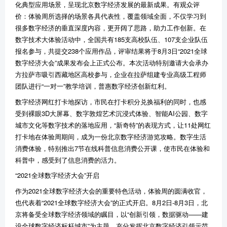
化典型应用场景，呈现北京数字经济发展的最新成果。有观众评
价：体验周所选择的场景各具代表性，覆盖领域全面，不仅学习到
很多数字经济的垂直深度内容，更开阔了思路，助力工作创新。在
数字技术大体验活动中，全国共有185支高校队伍、107支企业队伍
报名参与，共提交238个应用作品，评审结果将于8月3日“2021全球
数字经济大会”成果发布会上正式公布。本次活动特别邀请大会承办
方拉萨市吸引西藏地区高校参与，企业在拉萨组建专业高级工程师
团队进行“一对一”教学培训，普惠数字经济创新红利。
数字经济网红打卡地探访，市民在打卡积分兑换福利的同时，也感
受到裸眼3D大屏幕、数字敦煌艺术沉浸式体验、智能AI公园、数字
城市文化等数字技术的落地应用，“新奇特”的表现方式，让11处网红
打卡地在体验周期间，成为一份北京数字经济游览攻略。数字生活
消费体验，特别推出7节在线科普信息消费公开课，使市民在体验和
科普中，感受到了信息消费的活力。
“2021全球数字经济大会”开启
作为2021全球数字经济大会的重要特色活动，体验周的圆满收官，
也代表着“2021全球数字经济大会”的正式开启。8月2日-8月3日，北
京将备受全球数字经济领域的瞩目，以“创新引领，数据驱动——建
设全球数字经济标杆城市”为主题，充分发挥北京数字经济引领示范