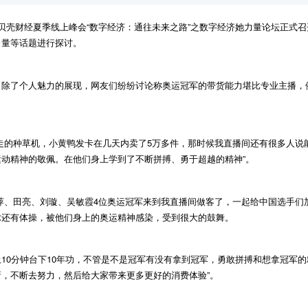
21贝壳财经夏季线上峰会“数字经济：通往未来之路”之数字经济她力量论坛正
力量等话题进行探讨。
，除了个人魅力的展现，网友们纷纷讨论称奥运冠军的带货能力堪比专业主播，
走的种草机，小黄鸭发卡在几天内卖了
5
万多件，那时候我直播间还有很多人说
动精神的敬佩。在他们身上学到了不断拼搏、勇于超越的精神”。
萍、田亮、刘璇、吴敏霞
4
位奥运冠军来到我直播间做客了，一起给中国选手们
球还有体操，被他们身上的奥运精神感染，受到很大的鼓舞。
上
10
分钟台下
10
年功，不管是不是冠军有没有拿到冠军，勇敢拼搏和想拿冠军的
，不断去努力，然后给大家带来更多更好的消费体验”。