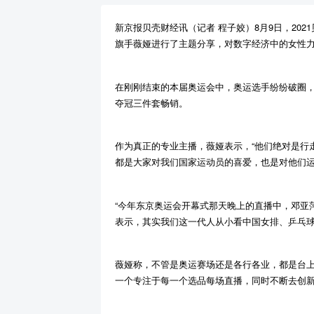
新京报贝壳财经讯（记者 程子姣）8月9日，20
旗手薇娅进行了主题分享，对数字经济中的女性
在刚刚结束的本届奥运会中，奥运选手纷纷破圈
夺冠三件套畅销。
作为真正的专业主播，薇娅表示，
“他们绝对是行
都是大家对我们国家运动员的喜爱，也是对他们运
“今年东京奥运会开幕式那天晚上的直播中，邓亚
表示，其实我们这一代人从小看中国女排、乒乓
薇娅称，不管是奥运赛场还是各行各业，都是台
一个专注于每一个选品每场直播，同时不断去创新