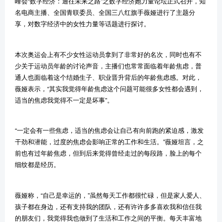
峰会“数字经济：通往未来之路”之数字经济她力量论坛正式召开，知
名电商主播、全国青联委员、全国三八红旗手薇娅进行了主题分
享，对数字经济中的女性力量等话题进行探讨。
本次奥运会上有不少女性运动员拿到了非常好的名次，同时也有不
少关于运动员年龄的讨论声音，主播们也常常面临着年龄焦虑，普
通人也面临着这个结婚生子、职业晋升背后的年龄焦虑感。对此，
薇娅表示，
“其实我觉得年龄焦虑这个问题可能很多女性都会遇到，
适当的焦虑我觉得不一定是坏事”。
“一定会有一些焦虑，适当的焦虑会让自己有向前跑的紧迫感，激发
干劲和潜能，过度的焦虑会影响正常的工作和生活。”薇娅坦言，之
前也有过年龄焦虑，但到后来觉得曾经走过的每段路，脸上的每个
细纹都是经历。
薇娅称，
“自己是幸运的，”虽然每天工作都很忙碌，但是家人爱人、
孩子都在身边，还有支持我的团队，还有许许多多喜欢我和信任我
的朋友们，我觉得我也做到了生活和工作之间的平衡。每天丰富地