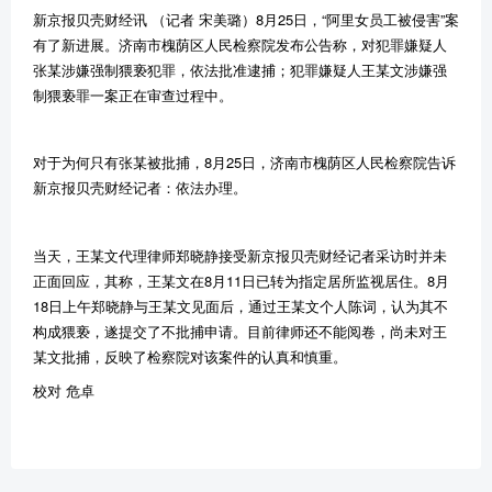
新京报贝壳财经讯 （记者 宋美璐）8月25日，“阿里女员工被侵害”案
有了新进展。济南市槐荫区人民检察院发布公告称，对犯罪嫌疑人
张某涉嫌强制猥亵犯罪，依法批准逮捕；犯罪嫌疑人王某文涉嫌强
制猥亵罪一案正在审查过程中。
对于为何只有张某被批捕，8月25日，济南市槐荫区人民检察院告诉
新京报贝壳财经记者：依法办理。
当天，王某文代理律师郑晓静接受新京报贝壳财经记者采访时并未
正面回应，其称，王某文在8月11日已转为指定居所监视居住。8月
18日上午郑晓静与王某文见面后，通过王某文个人陈词，认为其不
构成猥亵，遂提交了不批捕申请。目前律师还不能阅卷，尚未对王
某文批捕，反映了检察院对该案件的认真和慎重。
校对 危卓