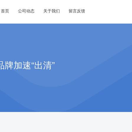
首页
公司动态
关于我们
留言反馈
牌加速“出清”