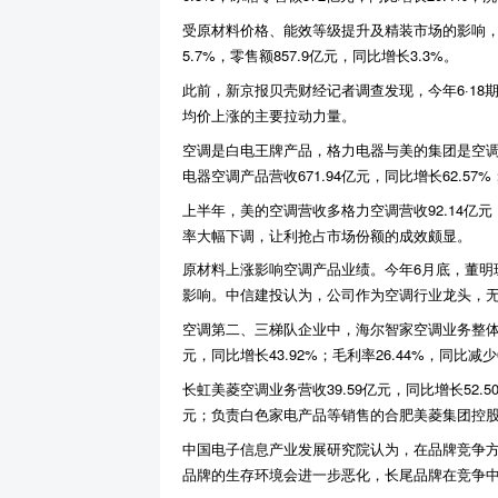
受原材料价格、能效等级提升及精装市场的影响，
5.7%，零售额857.9亿元，同比增长3.3%。
此前，新京报贝壳财经记者调查发现，今年6·1
均价上涨的主要拉动力量。
空调是白电王牌产品，格力电器与美的集团是空调市场双
电器空调产品营收671.94亿元，同比增长62.57%
上半年，美的空调营收多格力空调营收92.14
率大幅下调，让利抢占市场份额的成效颇显。
原材料上涨影响空调产品业绩。今年6月底，董
影响。中信建投认为，公司作为空调行业龙头，
空调第二、三梯队企业中，海尔智家空调业务整体实现
元，同比增长43.92%；毛利率26.44%，同比减
长虹美菱空调业务营收39.59亿元，同比增长52.
元；负责白色家电产品等销售的合肥美菱集团控股有限
中国电子信息产业发展研究院认为，在品牌竞争
品牌的生存环境会进一步恶化，长尾品牌在竞争