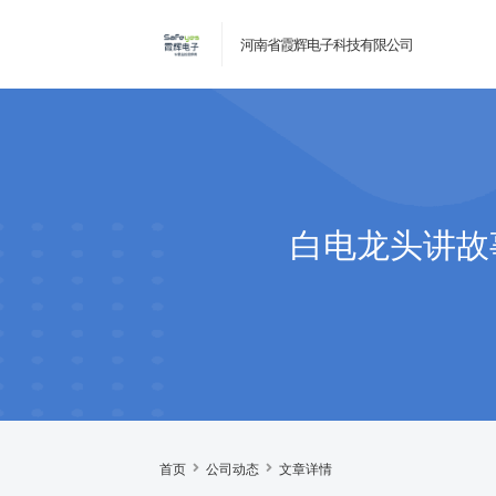
河南省霞辉电子科技有限公司
白电龙头讲故
首页
公司动态
文章详情