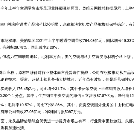
今年上半年空调零售市场呈现量降额涨的局面。奥维云网推总数据显示，上半年空
8期间电视和空调类产品涨价比较明显，冰箱和洗衣机类产品价格则保持稳定，
雄。美的集团2021年上半年暖通空调营收764.08亿元，同比增长19.33%；
；毛利率29.79%，同比减少2.26%。
亿元，但格力空调增速迅猛。毛利率方面，美的空调与格力空调受原材料价格上涨
明珠回应称，原材料涨价对行业整体而言是普遍性挑战，公司在积极推动从产品
无论在技术、渠道、营销上都具备强大护城河。近年虽有波折，但是经营韧性
收入176.45亿元，同比增长31.7%；其中卡萨帝空调上半年销售收入增长124
少0.20个百分点。其中，生产销售中央空调的海信日立营收87.87亿元，净利润12
50%；毛利率10.57%，同比下滑2.86%。其中，负责空调国外业务的中山长虹电
公司营收27.06亿元，净利润亏损5087万元。
方面，龙头品牌借助综合优势进一步提升市场占有率，行业竞争更趋激烈。头部
中则将加速出清。