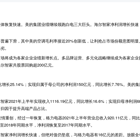
整体恢复快速。美的集团业绩继续领跑白电三大巨头。海尔智家净利润增长快速
普遍下滑，其中美的空调毛利率接近20%创新低，让利抢占市场份额意图明
恶劣。
场将成为各家企业业绩新增长点。多品牌运营、多元化战略继续成为各家企业探
尔智家共股票回购超200亿元。
比增长25.14%；实现归属于母公司的净利润150亿元，同比增长7.76%。美
当。
021年上半年实现收入1116.19亿元，同比增长16.6%；实现归母净利润68
要归因于提升高端产品占比。
情重创，经过一年恢复，格力电器2021年上半年营业总收入920.11亿元，同比
恢复至2018年同期水平，净利润恢复至2017年同期水平。
尔智家净利润增长快速，但绝对值仍垫底，与格力电器有16亿元的差距。放眼