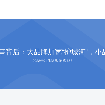
事背后：大品牌加宽“护城河”，小品
2022年01月22日
/
浏览 665