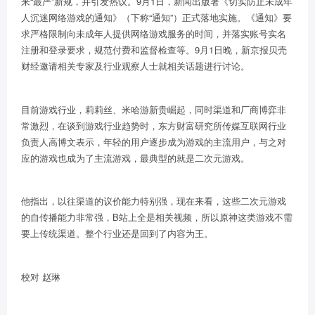
来
“
最严
”
新规，并引发热议。
9
月
1
日，新闻出版署《切实防止未成年
人沉迷网络游戏的通知》（下称
“
通知
”
）正式落地实施。《通知》要
求严格限制向未成年人提供网络游戏服务的时间，并落实账号实名
注册和登录要求，规范付费和监督检查等。
9
月
1
日晚，新京报贝壳
财经邀请相关专家及行业观察人士就相关话题进行讨论。
目前游戏行业，莉莉丝、米哈游新贵崛起，同时渠道和厂商博弈非
常激烈，在谈到游戏行业趋势时，东方财富研究所传媒互联网行业
负责人高博文表示，年轻的用户逐步成为游戏的主流用户，与之对
应的游戏也成为了主流游戏，最典型的就是二次元游戏。
他指出，以往渠道的议价能力特别强，现在来看，这些二次元游戏
的自传播能力非常强，
B
站上全是相关视频，所以原神这类游戏不需
要上传统渠道。整个行业还是回到了内容为王。
校对 赵琳