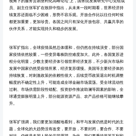
视角下的服务贸易便利化高峰论坛”上，国务院发展研究中心党组成
员、副主任张军扩在致辞中指出，从未来一段时期看，世界经济持
续复苏还面临不少困难，形势不容乐观。开放合作比以往任何时候
都更加重要，更加珍贵。各国之间只有深化开放包容、共赢共享的
伙伴关系，才能实现持久和稳步的发展。
张军扩指出，全球疫情虽然总体缓和，但仍然在持续演变，部分国
家疫情依然较重，一些变异毒株防控难度加大。此外，各国复苏进
程分化明显，少数主要经济体引领世界经济复苏，不少新兴市场和
发展中国家仍然受疫情所累，经济复苏缓慢。美国等主要经济体的
持续恢复，对刺激政策的依赖性很大，后续货币政策退出时机调整
幅度的不确定性上升，可能造成全球金融市场震荡。受全球流动性
过剩、市场供需阶段性错配、投资炒作推波助澜等因素的影响，全
球通货膨胀明显上升，部分能源资源产品
、
农产品价格可能继续攀
升。
张军扩强调，我们要更加清醒地看到，和平与发展仍然是时代的主
题，全球化的大趋势没有改变，要开放，不要封闭，要合作、不要
对抗，仍然是各国人民的共同愿望。为此，我们要秉持平等互利和