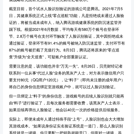
截至目前，首个试水人脸识别验证的游戏公司是腾讯。2021年7月5
日，其健康系统正式上线“零点巡航”功能，凡是拒绝或未通过人脸验
证的，将被当成未成年人，纳入腾讯游戏健康系统的防沉迷监管并
踢下线。根据2021年6月数据，平均每天有580万个账号在登录环
节、2.8万个账号在支付环节触发了人脸识别验证，其中因拒绝或未
通过验证，登录环节有91.4%的账号被纳入防沉迷监管，支付环节有
87%的账号被拦截了充值行为。8月3日，腾讯还将原来的“零点巡
查”升级为“全天巡查”，可疑账户全部重新认证。
需要注意的是，该功能也并非“万无一失”。8月26日，贝壳财经记者
联系到一位从事“代过人脸”业务的黑灰产人士，对方表示微信用户只
要支付80元（QQ用户120元），让“料子”（即尚未注册的成年用户）
将自己的身份信息绑定至游戏账户中，就可以过人脸识别验证。
但一旦绑定上“料子”的身份信息，游戏账号的后续人脸识别就只能再
由“料子”进行验证了，且每次服务都需要收费，该黑灰产人士表示，
如果后续再弹出人脸验证，他会以40元一次的价格提供后续服务。
实际上，即便未成年人通过特殊手段“上号”，人脸识别也会大大增加
其游戏成本。“如果说身份证实名验证系统是一道门，那么人脸识别
系统就是一堵墙。你只要配一把钥匙就能开门，但面对一堵墙，虽