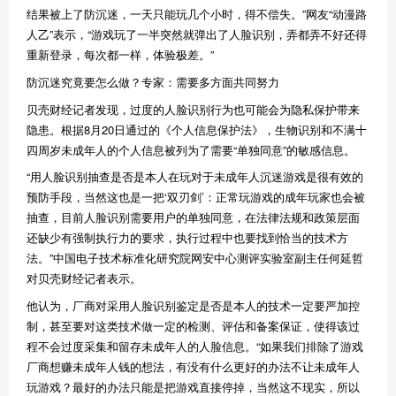
结果被上了防沉迷，一天只能玩几个小时，得不偿失。”网友“动漫路
人乙”表示，“游戏玩了一半突然就弹出了人脸识别，弄都弄不好还得
重新登录，每次都一样，体验极差。”
防沉迷究竟要怎么做？专家：需要多方面共同努力
贝壳财经记者发现，过度的人脸识别行为也可能会为隐私保护带来
隐患。根据8月20日通过的《个人信息保护法》，生物识别和不满十
四周岁未成年人的个人信息被列为了需要“单独同意”的敏感信息。
“用人脸识别抽查是否是本人在玩对于未成年人沉迷游戏是很有效的
预防手段，当然这也是一把‘双刃剑’：正常玩游戏的成年玩家也会被
抽查，目前人脸识别需要用户的单独同意，在法律法规和政策层面
还缺少有强制执行力的要求，执行过程中也要找到恰当的技术方
法。”中国电子技术标准化研究院网安中心测评实验室副主任何延哲
对贝壳财经记者表示。
他认为，厂商对采用人脸识别鉴定是否是本人的技术一定要严加控
制，甚至要对这类技术做一定的检测、评估和备案保证，使得该过
程不会过度采集和留存未成年人的人脸信息。“如果我们排除了游戏
厂商想赚未成年人钱的想法，有没有什么更好的办法不让未成年人
玩游戏？最好的办法只能是把游戏直接停掉，当然这不现实，所以