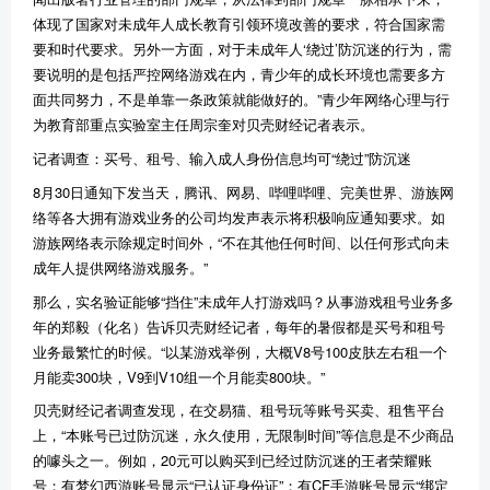
体现了国家对未成年人成长教育引领环境改善的要求，符合国家需
要和时代要求。另外一方面，对于未成年人‘绕过’防沉迷的行为，需
要说明的是包括严控网络游戏在内，青少年的成长环境也需要多方
面共同努力，不是单靠一条政策就能做好的。”青少年网络心理与行
为教育部重点实验室主任周宗奎对贝壳财经记者表示。
记者调查：买号、租号、输入成人身份信息均可“绕过”防沉迷
8月30日通知下发当天，腾讯、网易、哔哩哔哩、完美世界、游族网
络等各大拥有游戏业务的公司均发声表示将积极响应通知要求。如
游族网络表示除规定时间外，“不在其他任何时间、以任何形式向未
成年人提供网络游戏服务。”
那么，实名验证能够“挡住”未成年人打游戏吗？从事游戏租号业务多
年的郑毅（化名）告诉贝壳财经记者，每年的暑假都是买号和租号
业务最繁忙的时候。“以某游戏举例，大概V8号100皮肤左右租一个
月能卖300块，V9到V10组一个月能卖800块。”
贝壳财经记者调查发现，在交易猫、租号玩等账号买卖、租售平台
上，“本账号已过防沉迷，永久使用，无限制时间”等信息是不少商品
的噱头之一。例如，20元可以购买到已经过防沉迷的王者荣耀账
号；有梦幻西游账号显示“已认证身份证”；有CF手游账号显示“绑定