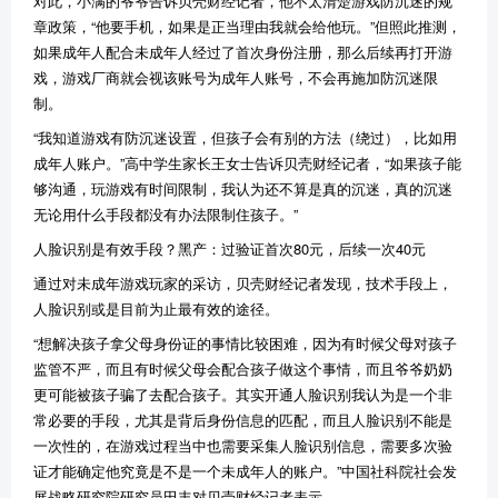
对此，小满的爷爷告诉贝壳财经记者，他不太清楚游戏防沉迷的规
章政策，“他要手机，如果是正当理由我就会给他玩。”但照此推测，
如果成年人配合未成年人经过了首次身份注册，那么后续再打开游
戏，游戏厂商就会视该账号为成年人账号，不会再施加防沉迷限
制。
“我知道游戏有防沉迷设置，但孩子会有别的方法（绕过），比如用
成年人账户。”高中学生家长王女士告诉贝壳财经记者，“如果孩子能
够沟通，玩游戏有时间限制，我认为还不算是真的沉迷，真的沉迷
无论用什么手段都没有办法限制住孩子。”
人脸识别是有效手段？黑产：过验证首次80元，后续一次40元
通过对未成年游戏玩家的采访，贝壳财经记者发现，技术手段上，
人脸识别或是目前为止最有效的途径。
“想解决孩子拿父母身份证的事情比较困难，因为有时候父母对孩子
监管不严，而且有时候父母会配合孩子做这个事情，而且爷爷奶奶
更可能被孩子骗了去配合孩子。其实开通人脸识别我认为是一个非
常必要的手段，尤其是背后身份信息的匹配，而且人脸识别不能是
一次性的，在游戏过程当中也需要采集人脸识别信息，需要多次验
证才能确定他究竟是不是一个未成年人的账户。”中国社科院社会发
展战略研究院研究员田丰对贝壳财经记者表示。