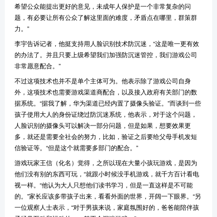
希望公众能提出更好的意见，未成年人保护是一个非常复杂的问
题，有必要让所有公众了解这里面的难度，矛盾点在哪里，群策群
力。”
李宇告诉记者，他挺支持用人脸识别技术防沉迷，“这是唯一更有效
的办法了。并且只要上级希望我们加强防沉迷管控，我们游戏公司
非常愿意配合。”
不过这项技术也并不是单个主体可为。他表示除了游戏公司自身
外，这项技术也需要游戏渠道商配合，以及接入政府有关部门的数
据系统。“据我了解，华为渠道已经内置了摄像头验证。”而谈到一些
孩子使用大人的身份证绕过防沉迷系统，他表示，对于这个问题，
人脸识别的摄像头可以解决一部分问题，但是如果，想要效果更
多，就还是需要全社会的努力，比如，验证之后要给父母手机发短
信验证等。“但是这个就需要多部门的配合。”
游戏玩家王信（化名）觉得，之所以现在大量小孩玩游戏，是因为
他们没有别的东西可玩，“就跟小时候没手机游戏，就千方百计看电
视一样。“他认为大人只想他们读书学习，但是一直这样是不可能
的。”家长应该多带孩子出来，看看外面的世界，开阔一下眼界。“另
一位观察人士表示，“对于男孩来说，家庭氛围好的，爸爸能陪伴孩