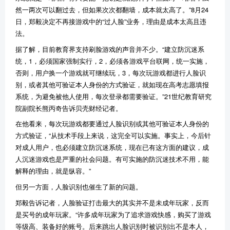
然一两次可以翻过去，但如果次次都翻墙，成本就太高了。”8月24
日，郑毅决定不再接游戏中的“过人脸”业务，理由是成本太高且违
法。
据了解，目前教育界支持刷脸游戏的声音并不少。“建立防沉迷系
统，1，必须国家强制实行，2，必须各游戏平台联网，统一实施，
否则，用户换一个游戏就可继续玩，3，每次玩游戏都进行人脸识
别，或者其他可验证本人身份的方式验证，就如现在高考志愿填报
系统，为避免被他人使用，每次登录都需要验证。”21世纪教育研究
院副院长熊丙奇告诉贝壳财经记者。
在他看来，每次玩游戏都要通过人脸识别或其他可验证本人身份的
方式验证，“从技术手段上来说，这完全可以实施。事实上，今后针
对成人用户，也必须建立防沉迷系统，现在已有这方面的建议，成
人沉迷游戏也是严重的社会问题。有可实施的防沉迷技术不用，能
解释的理由，就是纵容。”
但另一方面，人脸识别也催生了新的问题。
郑毅告诉记者，人脸验证打击最大的其实并不是未成年玩家，反而
是买号的成年玩家。“许多成年玩家为了追求游戏快感，购买了游戏
等级高、装备好的账号。后来跳出人脸识别时被识别出不是本人，