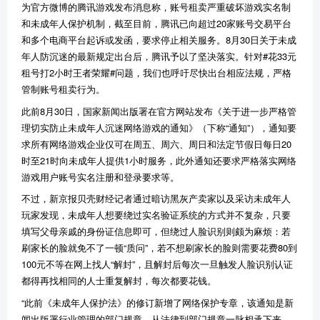
为官方微博的腾讯游戏发布消息称，账号租卖严重破坏游戏实名制
和未成年人保护机制，截至目前，腾讯已向超过20家账号交易平台
和多个电商平台起诉或发函，要求停止相关服务。8月30日关于未成
年人防沉迷的最新规定出台后，腾讯予以了坚决落实。针对#花33元
租号打2小时王者荣耀#问题，我们也呼吁尽快出台相应法规，严格
管制账号租卖行为。
此前8月30日，国家新闻出版署在官方网站发布《关于进一步严格管
理切实防止未成年人沉迷网络游戏的通知》（下称“通知”），通知要
求所有网络游戏企业仅可在周五、周六、周日和法定节假日每日20
时至21时向未成年人提供1小时服务，此外通知还要求严格落实网络
游戏用户账号实名注册和登录要求等。
不过，新京报贝壳财经记者通过暗访黑灰产卖家以及采访未成年人
玩家发现，未成年人想要绕过实名验证系统的方式并不复杂，只要
填写父母亲戚的身份证信息即可，但绕过人脸识别则颇为麻烦：若
刷家长的脸就免不了一顿“质问”，若不想刷家长的脸则需要花费80到
100元不等在网上找人“解封”，且解封后每次一旦触发人脸识别认证
都得再找相同的人士重复解封，每次都要花钱。
“此前《未成年人保护法》的修订新增了网络保护专章，该通知是新
闻出版署行业管理的部门规章，从法律到部门规章一脉相承下来，