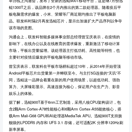
举办线上沟通会，发布了全新的迅鲲900T移动平台，这是继7月份迅
鲲1300T之后，该品牌在2个月内推出的第二款处理器。随着疫后平
板电脑需求的爆发，小米、荣耀等厂商近期均推出了平板电脑新
品。联发科时隔2月再发迅鲲芯片，显示出加速扩大产品序列以争夺
该市场的意图。
沟通会上，联发科智能多媒体事业部总经理曾宝庆表示，在疫情的
影响下，在线办公以及在线教育的需求爆发，重新激活了移动计算
市场，平板出货量猛增。该处理器主打低功耗、高性能等特性，也
主要针对疫情后爆发的平板电脑等移动市场。
曾宝庆表示，联发科在平板市场耕耘超过10年，从2014年开始登顶
Android平板芯片出货量第一并蝉联至今。与主打5G连接的“天玑”不
同，迅鲲这一品牌会着重在新的用户使用场景，以超低功耗、强劲
算力、大屏臻彩显示、高速连接为核心，保证用户在生产力、影音
娱乐上的体验。
据了解，迅鲲900T基于6nm工艺制造，采用八核CPU架构设计，包
含2颗Arm Cortex-A78性能核心和6颗Arm Cortex-A55能效核心，搭
载Arm Mali-G68 GPU和AI处理器MediaTek APU。迅鲲900T支持旗
舰级的LPDDR5 内存和 UFS 3.1 存储，还可适配2K 分辨率120Hz刷
新率屏幕。