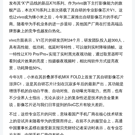
发布其“X”产品线的新品X70系列。作为vivo旗下主打影像能力的旗
舰产品，本次X70系列上首次搭载了其自研的专业影像芯片V1。这
也让vivo成为继小米之后，今年第二家推出自研影像芯片的手机厂
商。随着华为手机业务的进一步退却，其他国产厂商在打造高端品
牌形象上的竞争也越发白热化。
vivo方面表示，V1芯片的研发历时24个月，研发团队投入超300人，
具有高性能、低功耗、低延时等特性，可以做到实时降噪插帧。这
一特性让X70 Pro/Pro+实现了实时黑光夜视功能，通过取景器即可
看到成片效果的亮度；拍摄极夜视频时，相比纯软件方式提亮夜
景，功耗降低50%。
今年3月，小米在其折叠屏手机MIX FOLD上首发了其自研影像芯片
澎湃C1，这是其自研芯片计划在沉寂多年后的最新产出，其功能是
增强手机的自动白平衡、自动对焦、自动曝光等能力。然而，也有
不少业界人士指出，无论从设计上的复杂性还是技术的含金量来
说，影像芯片还与我们日常提到的SoC芯片有较大差距。
不过，这些专业芯片的问世，意味着国产手机厂商在核心技术研发
上的尝试并未随着华为的受限而停止。在前不久的服贸会上，高通
中国董事长孟樸在接受新京报贝壳财经记者采访时表示，在专业芯
片方面，中国手机厂商仍有机会。