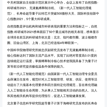
中关村国家自主创新示范区展示中心举办，会议上发布了自然指数-
科研城市2021、无液氦稀释制冷机、《新一代人工智能伦理规
范》、长寿命超导量子比特芯片突破500微秒大关、国际科技创新中
心指数2021，5个重大科研成果。
自然指数是评估机构和城市科研表现的重要方法和指标之一，自然
指数-科研城市2021榜单跟踪了50个重点城市的相关表现，榜单显示
全球排名前五的科研城市依次是：北京、纽约都市圈、波士顿都市
圈、旧金山湾区、上海，北京已经连续4年蝉联第一。
中国科学院物理研究所姬忠庆副研究员发布了无液氦稀释制冷机，
核心指标达到了国际主流产品水平。实现了比绝对零度高0.01度的
连续稳定运行温度，掌握稀释制冷核心技术使我国具备了为量子计
算等前沿研究提供极低温条件保障的能力。
《新一代人工智能伦理规范》由国家新一代人工智能治理专业委员
会薛澜主任发布，规范针对人工智能管理、研发、供应、使用等活
动提出了六项基本伦理要求和四方面特定伦理规范，旨在将伦理融
入人工智能全生命周期，为从事人工智能相关活动的自然人、法人
和其他相关机构等提供伦理指引，促进人工智能健康发展。
北京量子信息科学研究院超导量子计算于海峰研究员发布的长寿命