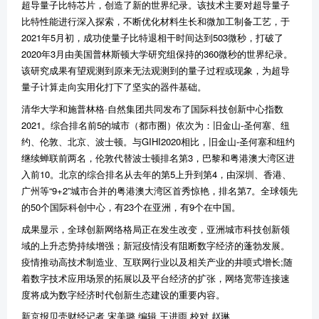
超导量子比特芯片，创造了新的世界纪录。该技术主要对超导量子
比特性能进行深入探索，不断优化材料生长和微加工制备工艺，于
2021年5月初，成功使量子比特退相干时间达到503微秒，打破了
2020年3月由美国普林斯顿大学研究组保持的360微秒的世界纪录。
该研究成果有望观测到原来无法观测到的量子过程或现象，为超导
量子计算走向实用化打下了坚实的器件基础。
清华大学和施普林格·自然集团共同发布了国际科技创新中心指数
2021。综合排名前5的城市（都市圈）依次为：旧金山-圣何塞、纽
约、伦敦、北京、波士顿。与GIHI2020相比，旧金山-圣何塞和纽约
继续蝉联前两名，伦敦代替波士顿排名第3，巴黎和粤港澳大湾区进
入前10。北京的综合排名从去年的第5上升到第4，由深圳、香港、
广州等“9+2”城市合并的粤港澳大湾区首秀惊艳，排名第7。全球领先
的50个国际科创中心，有23个在亚洲，有9个在中国。
成果显示，全球创新网络格局正在发生改变，亚洲城市科技创新领
域的上升态势持续增强；新冠疫情没有阻断数字经济的蓬勃发展。
疫情推动高技术制造业、互联网行业以及相关产业的井喷式增长;随
着数字技术应用场景的拓展以及平台经济的扩张，网络宽带连接速
度将成为数字经济时代创新生态建设的重要内容。
新京报贝壳财经记者 宋美璐 编辑 王进雨 校对 赵琳