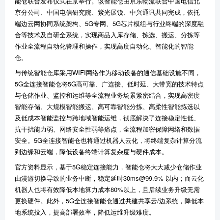
能仓联合发布仪式在京举行。该智能仓由京东物流联合中国电信北
京分公司、中国电信研究院、紫光展锐、中兴通讯共同完成，依托
端边云网协同系统架构、5G专网、5G芯片模组与行业终端的深度融
合等技术及自研全系统，实现商品入库存储、拣选、搬运、分拣等
作业全流程自动化管理和操作，实现高度自动化、智能化的智能
仓。
与传统智能仓库采用WIFI网络作为移动设备的通信基础设施不同，
5G全连接智能仓将5G高可靠、广连接、低时延、大带宽的技术特点
与仓储作业、监控和运维等全流程业务场景紧密结合，实现高密度
智能存储、大规模智能搬运、高可靠智能分拣、高柔性智能拣选以
及低成本智能监控与跨地域智能运维，彻底解决了连接稳定性低、
抗干扰能力弱、网络安全性弱等痛点，全流程加密保障网络和数据
安全。5G全连接智能仓也将通过机器人云化，将终端复杂计算分流
到边缘和云端，降低设备终端计算复杂度与硬件成本。
官方资料显示，基于5G稳定连接能力，智能仓将大大减少仓储作业
由漫游切换导致的业务中断，稳定延时30ms@99.9% 以内；而云化
机器人也将有效降低本地算力成本80%以上，且后续业务升级无需
更换硬件。此外，5G全连接智能仓通过共建共享云/边系统，降低本
地系统投入，提高部署效率，降低运维升级难度。