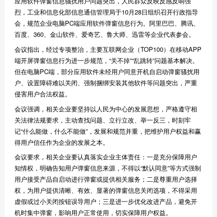
应用软件弹窗信息骚扰用户问题突出，人民群众反映反感反响强
烈，工业和信息化部信息通信管理局于10月28日组织召开行政指导
会，规范企业电脑PC端应用软件弹窗信息行为。阿里巴巴、腾讯、
百度、360、金山软件、爱奇艺、鲁大师、迅雷等企业代表参会。
会议指出，经过专项整治，主要互联网企业（TOP100）在移动APP
端开屏弹窗信息行为进一步规范，“关不掉”“乱跳转”问题基本解决。
但在电脑PC端，部分应用软件未经用户同意开机自启动弹窗骚扰用
户、设置障碍难以关闭、强制捆绑安装其他软件等问题突出，严重
侵害用户合法权益。
会议强调，相关企业要坚持以人民为中心的发展思想，严格遵守相
关法律法规要求，主动查找问题、立行立改、举一反三，时刻牢
记“什么能做，什么不能做”，发展和规范并重，把维护用户权益和赢
得用户信任作为企业的发展之本。
会议要求，相关企业要认真落实企业主体责任：一是充分保障用户
知情权，明确告知用户弹窗信息来源，不得以“默认同意”等方式强制
用户接受产品自启动进行弹窗或提供相关服务；二是尊重用户选择
权，为用户提供清晰、有效、显著的弹窗信息关闭选项，不得采用
虚假或过小关闭按钮误导用户；三是进一步优化改进产品，避免开
机时集中弹窗，影响用户正常使用，切实保障用户权益。