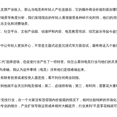
以支撑产业收入。那么当电竞和年轻人产生连接后，它的额外商业价值到底在哪
费场景等角度分析，我们发现现在的年轻人逐渐接受各种碎片化时间，他们的
娱乐文化和消费场景。
、社交平台、文创产业园、动漫IP和内容、电竞教育培训、综艺娱乐等如今
当中让年轻人更加开心，不管是主题式还是沉浸式等方面尝试，最终将这几个板
二代”选择进场，也促使行业产生了一些转变。你怎么看待电竞行业与他们的关
更为准确。我认为这件事情（电竞）没有他们是很难做起来。
没有财务投资或者投资人愿意投，看不到任何商业回报。
否则他就不会关注到电竞领域；第二，必须得有钱；第三，有时间，需要花大量
电子竞技行业，在一个大家没有违背国内价值观的情况下，相对比较纯粹的市场化
专业的细分，产业扩张导致运营成本相对大幅提升，行业来到“不是零花钱就可