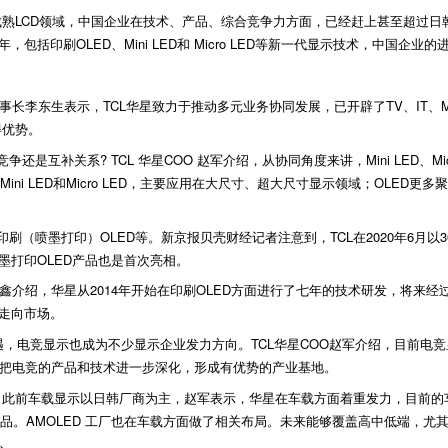
熟LCD领域，中国企业在技术、产品、综合竞争力方面，已经赶上甚至超过日韩。
包括印刷OLED、Mini LED和 Micro LED等新一代显示技术，中国企业
事长李东生表示，TCL华星致力于推动多元业务协同发展，已开辟了TV、IT、M
得优势。
争还是互补关系? TCL 华星COO 赵军介绍，从协同角度来讲，Mini LED、M
ini LED和Micro LED，主要应用在大尺寸、超大尺寸显示领域；OLED
刷（喷墨打印）OLED等。新京报贝壳财经记者注意到，TCL在2020年6月以30
墨打印OLED产品也是首次亮相。
裁张鑫介绍，华星从2014年开始在印刷OLED方面进行了七年的技术研发，将
格走向市场。
，电竞显示也成为不少显示企业发力方向。TCL华星COO赵军介绍，目前电竞显示
，把电竞的产品和技术进一步深化，形成有优势的产业基地。
此前车载显示以日韩厂商为主，赵军表示，华星在车载方面着重发力，目前的车
品。AMOLED 工厂也在车载方面做了相关布局。未来能够覆盖高中低端，尤其