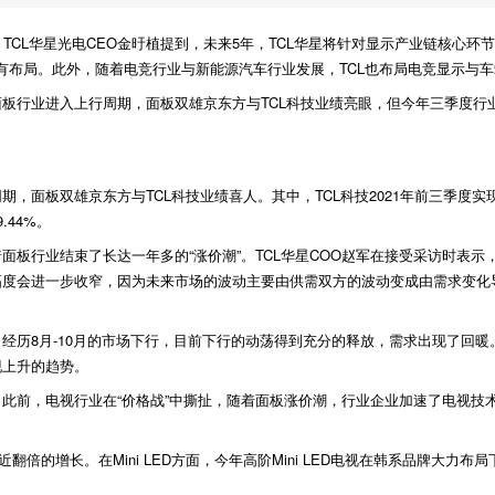
上，TCL华星光电CEO金旴植提到，未来5年，TCL华星将针对显示产业链核心环节投
和OLED均有布局。此外，随着电竞行业与新能源汽车行业发展，TCL也布局电竞显示与
板行业进入上行周期，面板双雄京东方与TCL科技业绩亮眼，但今年三季度行业
面板双雄京东方与TCL科技业绩喜人。其中，TCL科技2021年前三季度实现营业收
.44%。
面板行业结束了长达一年多的“涨价潮”。TCL华星COO赵军在接受采访时表
幅度会进一步收窄，因为未来市场的波动主要由供需双方的波动变成由需求变化
经历8月-10月的市场下行，目前下行的动荡得到充分的释放，需求出现了回
现上升的趋势。
，电视行业在“价格战”中撕扯，随着面板涨价潮，行业企业加速了电视技术结构升
倍的增长。在Mini LED方面，今年高阶Mini LED电视在韩系品牌大力布局下