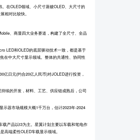
在OLED领域、小尺寸蒸镀OLED、大尺寸的
的进展相对比较快。
obile、商显四大业务赛道，构建了全尺寸、全品
icro LED和OLED的底层驱动技术一致，都是基于
更多聚焦在中大尺寸显示领域。整体的共通性、协同性
0亿日元(约合20亿人民币)对JOLED进行投资，
来经过持续的开发，材料、工艺、供应链成熟后，公司
器市场规模大概1千万台，估计2023年-2024
载产品以t3为主。星翼计划主要以车载和笔电作
是高端柔性OLED车载显示领域。