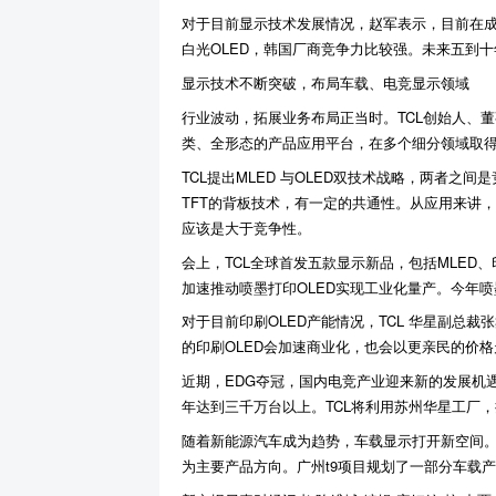
对于目前显示技术发展情况，赵军表示，目前在成
白光OLED，韩国厂商竞争力比较强。未来五到十年，
显示技术不断突破，布局车载、电竞显示领域
行业波动，拓展业务布局正当时。TCL创始人、董
类、全形态的产品应用平台，在多个细分领域取
TCL提出MLED 与OLED双技术战略，两者之间是竞
TFT的背板技术，有一定的共通性。从应用来讲，M
应该是大于竞争性。
会上，TCL全球首发五款显示新品，包括MLED、印
加速推动喷墨打印OLED实现工业化量产。今年喷
对于目前印刷OLED产能情况，TCL 华星副总
的印刷OLED会加速商业化，也会以更亲民的价
近期，EDG夺冠，国内电竞产业迎来新的发展机遇
年达到三千万台以上。TCL将利用苏州华星工厂
随着新能源汽车成为趋势，车载显示打开新空间。
为主要产品方向。广州t9项目规划了一部分车载产