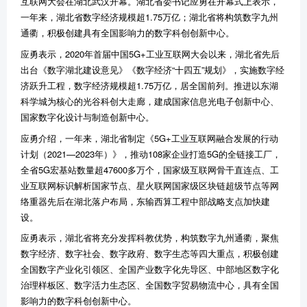
互联网大会在湖北武汉开幕。湖北省委书记应勇在开幕式上表示，
一年来，湖北省数字经济规模超1.75万亿；湖北省将构筑数字九州
通衢，积极创建具有全国影响力的数字科创创新中心。
应勇表示，2020年首届中国5G+工业互联网大会以来，湖北省先后
出台《数字湖北建设意见》《数字经济“十四五”规划》，实施数字经
济跃升工程，数字经济规模超1.75万亿，居全国前列。推进以东湖
科学城为核心的光谷科创大走廊，建成国家信息光电子创新中心、
国家数字化设计与制造创新中心。
应勇介绍，一年来，湖北省制定《5G+工业互联网融合发展的行动
计划（2021—2023年）》，推动108家企业打造5G的全链接工厂，
全省5G宏基站数量超47600多万个，国家级互联网骨干直连点、工
业互联网标识解析国家节点、星火联网国家级区块链超级节点等网
络重器先后在湖北落户布局，东输西算工程中部战略支点加快建
设。
应勇表示，湖北省将充分发挥科教优势，构筑数字九州通衢，聚焦
数字经济、数字社会、数字政府、数字生态等四大重点，积极创建
全国数字产业化引领区、全国产业数字化先导区、中部地区数字化
治理样板区、数字活力生态区、全国数字贸易物流中心，具有全国
影响力的数字科创创新中心。