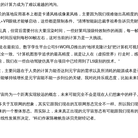
大的计算力成为了难以逾越的鸿沟。
关的落地应用基本上都是卡通风格或像素风格，主要因为我们很难做出高精度
+VR眼镜才能够启动，这些都是限制条件。”清博智能副总裁李祖希告诉贝壳
假乱真，但背后需要付出大量渲染时间，一些好莱坞顶级特效制作的画面，每一
时间压缩到每秒30帧左右，这对当前的计算力是一大挑战。
在最前沿。数字孪生平台公司51WORLD推出的“地球克隆计划”把计算机可视
全一致。“计算机图形学追求的最高精度，就是让人在（虚拟世界）行走时，感
前，我们在一些自动驾驶仿真平台项目中已经用到了L5级别的技术。”
，主要问题在于人类的计算力能否达到元宇宙的需求以及所消耗的能源成本是
否能够持续增长是元宇宙能不能一步到位的关键。我对此持乐观态度，比如未来
宇宙尚为一个距离实现较远的概念，未来可能完全不会是现在人们想象中的样子
很多关于互联网的想象，其实它跟我们现在的互联网形态完全不一样。所以我们
出来的一个整体形态。而实际上，未来真正出现的元宇宙形态有可能跟我们现有
线性发展所决定。”科幻作家陈楸帆告诉贝壳财经记者。