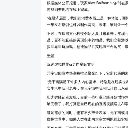
根据媒体公开报道，玩家Alex Balfanz 
游戏到变现均在线上完成。
“在经济层面，我们的消费本质上是一种体验，而
一年左右培训也可以制作网页。未来，谁能让一个
不过，在玖曰文化科技创始人夏月东看来，实现元
品，更不能直接购买现实中的物品。我们交割游
拟世界里玩游戏，创造物品并实现跨平台购买、谈
争议
沉迷虚拟世界or走向星际文明
元宇宙因资本热潮被推至聚光灯下，它所代表的
“元宇宙满足了许多人内心需求，特别是在现实世
实生活中我已老去，在元宇宙中我可以让自己永葆
贝壳财经记者发现，目前一些行业已经开始“虚实
够完善了，我打算把自己现在的直播视频送去AI
满足需求的同时，也有不少声音表示，元宇宙或将
虚拟世界中。如果人类在走向太空文明以前就实现
无独有偶，三六零创始人周鸿祎在11月20日接