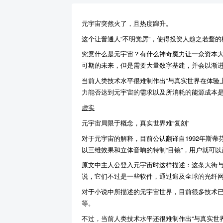
元宇宙突然火了，且热度蹿升。
这个让普通人“不明觉厉”，使得投资人趋之若鹜
究竟什么是元宇宙？有什么神奇魔力让一众资本大佬
可期的未来，但是需要大量数字基建，并会以渐
当前人类技术水平很难制作出“与真实世界在体验
力能否达到元宇宙的需求以及所消耗的能源成本
虚实
元宇宙局限于概念，真实世界难“复刻”
对于元宇宙的解释，目前公认翻译自1992年斯蒂
以三维效果和立体音响的特制“目镜”，用户就可
原文中主人公登入元宇宙时这样描述：这条大街
说，它们不过是一些软件，通过遍及全球的光纤
对于小说中所描述的元宇宙世界，目前很多技术已
等。
不过，当前人类技术水平还很难制作出“与真实世