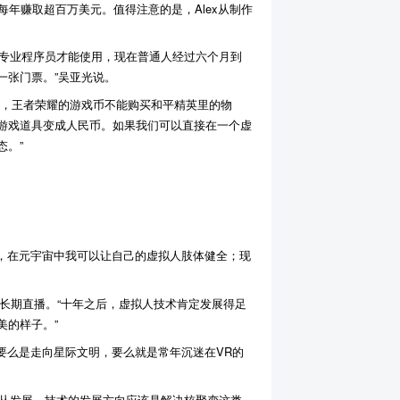
，每年赚取超百万美元。值得注意的是，Alex从制作
有专业程序员才能使用，现在普通人经过六个月到
一张门票。”吴亚光说。
上，王者荣耀的游戏币不能购买和平精英里的物
游戏道具变成人民币。如果我们可以直接在一个虚
态。”
人，在元宇宙中我可以让自己的虚拟人肢体健全；现
算长期直播。“十年之后，虚拟人技术肯定发展得足
美的样子。”
要么是走向星际文明，要么就是常年沉迷在VR的
无从发展。技术的发展方向应该是解决核聚变这类