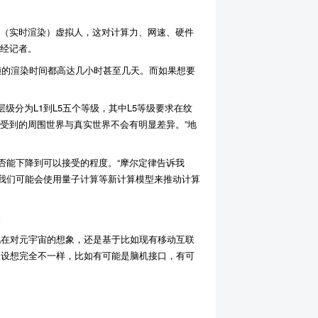
的（实时渲染）虚拟人，这对计算力、网速、硬件
财经记者。
帧的渲染时间都高达几小时甚至几天。而如果想要
层级分为L1到L5五个等级，其中L5等级要求在纹
受到的周围世界与真实世界不会有明显差异。”地
否能下降到可以接受的程度。“摩尔定律告诉我
我们可能会使用量子计算等新计算模型来推动计算
。
现在对元宇宙的想象，还是基于比如现有移动互联
的设想完全不一样，比如有可能是脑机接口，有可