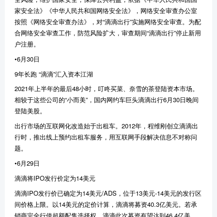
家安全法》《中华人民共和国网络安全法》，网络安全审查办公室
按照《网络安全审查办法》，对“滴滴出行”实施网络安全审查。为配
合网络安全审查工作，防范风险扩大，审查期间“滴滴出行”停止新用
户注册。
•6月30日
9年长跑 “滴滴”汇入资本江湖
2021年上半年的最后48小时，叮咚买菜、奈雪的茶登陆资本市场。
相较于这些公司的“小而美”，国内网约车巨头滴滴出行6月30日晚间
登陆美股。
出行市场的互联网化改造始于出租车。2012年，程维刚创立滴滴出
行时，推出线上预约出租车服务，用互联网手段解决信息不对称问
题。
•6月29日
滴滴将IPO发行价定为14美元
滴滴IPO发行价已确定为14美元/ADS，位于13美元-14美元的发行区
间价格上限。以14美元的定价计算，滴滴将募资40.3亿美元。若承
销商完全行使超额配售选择权，滴滴此次募资有望达到46.4亿美