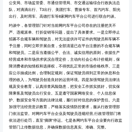
公安局、市场监管委、市通信管理局、市交通运输综合行政执法总
队，对滴滴出行、T3出行、美团打车、曹操专车、首汽约车、阳光
出行、及时用车、高德打车等8家网约车平台公司进行联合约谈。
约谈中，各管理部门针对当前网约车平台公司存在的注册把关不
严、违规派单、打折促销等问题，提出了具体要求。一是立即停止
招募不合规车辆和驾驶员，对无法提供许可证件的驾驶员和车辆不
予注册，同时立即开展自查，全部清退已在平台注册的不合规车辆
和驾驶员。二是应当遵循公平、合法、诚实信用的原则，依据生产
经营成本和市场供求状况合理定价，主动向社会公布计价规则，保
障消费者的知情权和选择权，不得扰乱正常的市场价格秩序。三是
应公示抽成比例，合理制定规则，保证驾驶员得到正常的休息和合
理的收入，为驾驶员创造良好的运营环境。四是加强驾驶员法律法
规及安全教育，认真排查风险隐患，把安全工作抓实抓好，切实保
障乘客及驾驶员出行安全。五是遵守国家网络安全、个人信息保
护、数据安全等方面的法律法规，履行好对信息的保护责任。六是
加强守法经营意识教育，严格落实疫情防控要求，服从行政管理部
门依法监管。对网约车平台企业及驾驶员违规经营,行政管理部门将
依法进行处罚，直至“摘牌”停运。七是各网约车平台企业要向行政监
管部门上传数据信息，并确保数据信息真实、准确、完整。