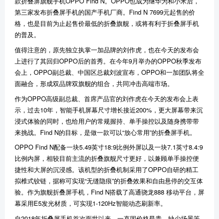
款折叠屏旗舰手机OPPO Find N。OPPO也成为继华为和小米后，
第三家发布折叠屏手机的国产手机厂商。Find N 7699元起售的价
格，也是目前为止起售价最低的折叠旗舰，或将有利于折叠屏手机
的普及。
值得注意的，原先独立执掌一加品牌的刘作虎，也在今天的发布会
上进行了其回归OPPO后的首秀。在今年9月举办的OPPO秋季发布
会上，OPPO副总裁、中国区总裁刘波宣布，OPPO和一加团队将全
面融合，形成双品牌双旗舰的组合，共同冲击高端市场。
作为OPPO高级副总裁、首席产品官的刘作虎在今天的发布会上表
示，过去10年，智能手机屏幕尺寸增长接近200%，更大屏幕带来沉
浸式体验的同时，也给用户的常规握持、单手操控以及随身携带带
来挑战。Find N的目标，是做一款可以“放心常用”的折叠屏手机。
OPPO Find N配备一块5.49英寸18:9比例外屏以及一块7.1英寸8.4:9
比例内屏，相较目前主流的折叠旗舰尺寸更好，以兼顾单手操控便
捷性和大屏的沉浸感。该机型的折叠机制采用了OPPO自研的精工
拟椎式铰链，据称可实现“无缝隐痕”的折叠效果和自由悬停的交互体
验。作为旗舰折叠屏手机，Find N搭载了高通骁龙888 移动平台，屏
幕采用E5发光材质，可实现1-120Hz智能动态刷新率。
自2018年折叠屏手机首次面世以来，一直因价格昂贵、缺少场景等