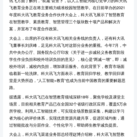
讯飞方面了解到，“双减”背景下，以人工智能为核心竞争力的科大讯
飞教育业务正在将主要精力瞄准校园智慧教学。在日前举办的2021
年度科大讯飞教育业务合作伙伴大会上，科大讯飞展示了智慧教育
在智慧教学、素质教育、智慧管理三个版块数十项产品和解决方
案，并宣布了年度合作政策。
大会上，出席的不仅有科大讯飞相关业务线的负责人，还有科大讯
飞董事长刘庆峰，足见科大讯飞对这部分业务的重视。今年7月，中
共中央办公厅、国务院办公厅印发《关于进一步减轻义务教育阶段
学生作业负担和校外培训负担的意见》，核心是“两减一增”，即：减
校外培训，减校内负担，增加课后服务。在此背景下，教育市场面
临着新一轮洗牌。科大讯飞方面表示，教育回归学校、教学回归课
堂是大势所趋，“人工智能+教育”也成为当前中国教育的重要解题思
路。
据透露，科大讯飞已在智慧教育领域深耕18年，聚焦学校及课堂主
场景，目前相关教育产品已在全国32个省级行政区应用，覆盖5万余
所学校。利用人工智能技术，可实现全场景数据采集，构建以学习
者为核心的评价体系，实现优质资源共建共享，促进区域均衡，通
过智能批改与分层作业、个性化学习，帮助师生教学减负提质。
大会上，科大讯飞渠道业务部总经理赵博介绍称，科大讯飞智慧教