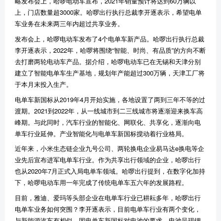
略发布会上，哈啰电动车宣布，2021年销量预计将达到60万辆以
上，门店数量超3000家。哈啰出行执行总裁李开逐表示，希望电单
车业务在未来两三年内超过共享业务。
发布会上，哈啰电动车发布了4个电单车新产品。哈啰出行执行总裁
李开逐表示，2022年，哈啰将围绕“智能、时尚、有品质”的方向不断
去打磨两轮电动车产品。据介绍，哈啰电动车已在无锡和天津分别
建立了智能电单车生产基地，规划年产能超过300万辆，天津工厂将
于本月末投入生产。
电单车新国标从2019年4月开始实施，各地设置了两到三年不等的过
渡期。2021到2022年，从一线城市到二三线城市将逐渐迎来换车高
峰期。与此同时，汽车行业的智能化、网联化、共享化，逐渐向电
单车行业延伸。产业智能化与电单车新国标搅动着行业格局。
近年来，小米生态链企业九号公司、两轮换电企业易马达e换电等企
业先后宣布进军电单车行业。作为共享出行领域的企业，哈啰出行
也从2020年7月正式入局电单车领域。哈啰出行提到，在数字化加持
下，哈啰电动车用一年完成了传统电单车五六年的发展路程。
目前，雅迪、爱玛等头部企业在电单车行业已耕耘多年，哈啰出行
电单车业务如何突围？李开逐表示，目前电单车行业有两个变化，
与新能源汽车有相似，因电单车新国标对电池的要求，电池呈现锂