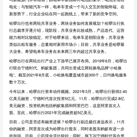
电化；与智能汽车一样，电单车变成一个与人交互的智能终端。在
新形势下，行业企业站在同一起跑线上，带来了新的竞争空间。
哈啰出行也有两轮共享业务，两块业务如何发展规划？哈啰出行执
行总裁李开逐介绍，现阶段，共享业务比较成熟，产品迭代、运营
能力相对比较稳定。对于哈啰来说，电单车是朝阳业务，共享业务
类似出租车服务，总量相对家用市场小；目前，共享业务是哈啰最
大业务。希望电单车业务在未来两三年内超过共享业务。
哈啰出行在两轮出行产业上下游早已展开布局。2019年6月，哈啰出
行联合宁德时代、蚂蚁集团，共同出资成立两轮换电品牌“小哈换
电”。截至2021年8月底，小哈换电覆盖城市超300个，日均换电服务
数十万次。
今年以来，哈啰出行资本动作频频。2021年3月，哈啰出行获得2.40
亿美元融资，宁德时代首次投资5亿元。11月，哈啰出行完成2.8亿
美元融资，投资机构包括蚂蚁集团和阿里巴巴，这是阿里首次入
股。至此，哈啰出行2021年完成融资超5亿美元。
目前，公司是否还有融资进展？哈啰出行副总裁任凌远表示，11月
份的融资，阿里首次成为哈啰出行股东，同时老股东蚂蚁有进一步
的加持。目前，公司现金流比较好；同时，旗下与宁德时代等合资