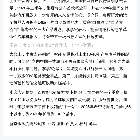
度AI开发者大会）上，百度创始人、董事长兼首席执行官李彦宏表
示，2022年上半年，集度将公布首款概念车，并在2023年量产交付
首款汽车机器人，对集度的未来充满信心。据介绍，集度研发的汽
车机器人将拥有L4级别的自动驾驶能力，贯穿“自由移动”“自然交
流”“自我成长”的三大产品理念。李彦宏表示，拥有情感和智慧的革
命性汽车机器人，将会带来一场出行方式的长远变革。
图说：大会上的李彦宏“数字人”（企业供图）
大会上，李彦宏还判断，智能交通将对未来10-40年产生变革性的影
响，可使5年之内中国一线城市不再有限购和限行问题、10年之内基
本解决拥堵问题。李彦宏指出，智能交通可以解决三大问题：第
一，减少90%道路安全事故。第二，系统解决拥堵问题。第三，自
动驾驶和智能交通可以助力碳减排。
李彦宏还提到，百度8月发布的“萝卜快跑”，在过去的一个季度，提
供了11.5万次服务，成为全球最大的自动驾驶出行服务提供商。同
时，李彦宏宣布了萝卜快跑的“下一站”：2025年希望将服务扩展到65
个城市，到2030年扩展到100个城市。
新京报贝壳财经记者 许诺 编辑 白昊天 校对 危卓