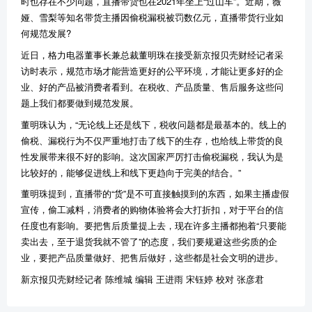
时也存在不少问题，直播带货也在2021年坐上“过山车”。近期，薇
娅、雪梨等知名带货主播因偷税漏税被罚数亿元，直播带货行业如
何规范发展?
近日，格力电器董事长兼总裁董明珠在接受新京报贝壳财经记者采
访时表示，规范市场才能营造更好的公平环境，才能让更多好的企
业、好的产品被消费者看到。在税收、产品质量、售后服务这些问
题上我们都要做到规范发展。
董明珠认为，“无论线上还是线下，税收问题都是最基本的。线上的
偷税、漏税行为不仅严重地打击了线下的生存，也给线上带货的良
性发展带来很不好的影响。这次国家严厉打击偷税漏税，我认为是
比较好的，能够促进线上和线下更趋向于完美的结合。”
董明珠提到，直播带的“货”是不可直接触摸到的东西，如果主播虚假
宣传，偷工减料，消费者的购物体验将会大打折扣，对于平台的信
任度也有影响。要把售后质量提上去，现在许多主播都抱着“只要能
卖出去，至于退货我就不管了”的态度，我们要规避这些劣质的企
业，要把产品质量做好、把售后做好，这些都是社会文明的进步。
新京报贝壳财经记者 陈维城 编辑 王进雨 宋钰婷 校对 张彦君