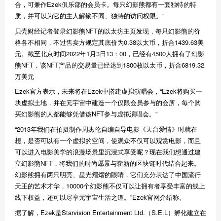
合，可兼作Ezek俱乐部的会员卡。每只幻影熊都有一套独特的特
质，并可以为它的主人解锁不同、独特的访问权限。”
贝壳财经记者登录幻影熊NFT的以太坊主页发现，每只幻影熊的价
格各不相同，不过售卖方规定其底价为0.38以太币，折合1439.63美
元。截至北京时间2022年1月3日13：00，已经有4500人拥有了幻影
熊NFT，该NFT产品的交易量已经达到1800枚以太币，折合6819.32
万美元
Ezek官方表示，未来将在Ezek中搭建虚拟演唱会，“Ezek将购买一
块虚拟土地，并在元宇宙中建造一个仅限会员参与的会所，每个购
买幻影熊的人都能够凭借该NFT参与虚拟演唱会。”
“2013年我们在拍摄制作周杰伦自编自导电影《天台爱情》时就在
想，是否可以有一个虚拟的空间，使观众不仅可以观赏电影，而且
可以进入电影美学的浪漫场景里沉浸式享受呢？现在我们想通过建
立幻影熊NFT，将我们的时尚愿景与崭新的区块链时代结合起来。
幻影熊拥有两只明亮、星光熠熠的眼睛，它们充分表达了中国流行
天王的艺术才华，10000个幻影熊不仅可以让拥有者享受丰富的线上
线下权益，还可以尽享元宇宙生活之道。”Ezek官网介绍称。
据了解，Ezek是Starvision Entertainment Ltd.（S.E.L）孵化建立在