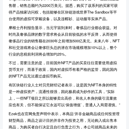
售罄，销售总额约为2200万美元。据悉，购买了该系列的买家可获
得产品独家访问权，包括能够在区块链游戏世界The Sandbox等平
台使用的虚拟可穿戴设备，以及连帽衫、运动服等实体产品。
摩根士丹利报告显示，当元宇宙到来时，奢侈品行业都会获益。对
时尚及奢侈品牌的数字需求将会从目前较低的水平反弹，从而使得
奢侈品行业的销售额在2030年之前增加500亿美元。未来八年，NFT
和社交游戏将会让奢侈巨头总的潜在市场规模增加10%以上，整个
行业的息税前利润将会增加约25%。
不过，需要注意的是，目前国外NFT产品的买卖往往需要使用虚拟
货币支付，而基于政策，国内对虚拟币有着严格的监管，因此国内
的NFT产品无法通过虚拟币购买。
有区块链行业人士对贝壳财经记者表示，这是因为NFT本身的特性
是一种虚拟资产，流通性很强，因此极易成为炒作的工具，“实际
上，一些NFT项目之所以能够卖出高价，和名人本身的吸引流量效
应也有关，但不能保证它永远可以‘保值增值’，普通人入局需谨慎。”
Ezek也在官网免责声明中表示，本商品“并非金融商品或任何投资理
财型商品，商品之设计目的并非作为投资之用，无论购入或出售本
商品，为购买者自行决定且自行负责之行为，本公司就商品未来的