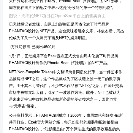
夫妇分别在社交平台中晒出了Phanta Bear（幻影熊）的NFT形象，
周杰伦在图片下的配文中表示这是“哥收到的第一个特别礼物”。
图说：周杰伦NFT项目在OpenSea平台上的售卖页面
贝壳财经记者发现，实际上幻影熊正是周杰伦旗下时尚品牌
PHANTACi设计的NFT产品。这也意味着继余文乐、林俊杰后，周杰
伦成为了又一个入局元宇宙及NFT的娱乐明星。
1万只幻影熊 已卖出4500只
1月1日，互动娱乐平台Ezek宣布正式发售由周杰伦旗下时尚品牌
PHANTACi设计制作的Phanta Bear（幻影熊）的NFT产品。
NFT(Non-Fungible Token)中文翻译为非同质化代币，当一件艺术作
品被铸成NFT之后，这个作品就成为了区块链上独一无二的数字资
产。由于其不可替代性，不少艺术作品被“NFT化”之后，在国外交易
市场中被拍卖出天价，引发了一波炒作风潮。此外，NFT也被认为
是未来元宇宙中虚拟物品确权所必需的基础技术之一，因此也常
与“元宇宙”绑定。
公开资料显示，PHANTACi则成立于2006年，由周杰伦和好友Ric所
共同打造。Ezek官方网站介绍，每只幻影熊的服装和配饰都是由
PHANTACi设计的，“幻影熊是由1万个算法生成的数字收藏品的集