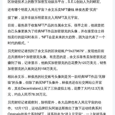
区块链技术上的数字加密互动娱乐平台，S.E.L创始人为刘畊宏。
还有哪个明星入局元宇宙？余文乐卖NFT赚钱 林俊杰爱“买房”
据了解，这并非娱乐明星首次入局NFT及元宇宙。
目前，最热衷于收集NFT产品的当属余文乐。很早之前，他就曾把
自己头像更换为了经典NFT作品加密朋克的头像，并在接受佳士得
拍卖行的提问时表示，“NFT会是未来的大趋势，因为这代表了一个
时代的模式。”
贝壳财经记者找到了余文乐的区块链账户“0x279679”，发现他目前
总共拥有9个加密朋克头像。有意思的是，余文乐靠售卖加密朋克还
赚到了钱，记录显示，他购买加密朋克的总花费为123万美元，销售
加密朋克的入账则达到158万美元。
相比余文乐，林俊杰的社交账号头像则是另一款经典NFT作品“无聊
猿”的头像，但除了购买NFT头像外，林俊杰还在社交网站公开宣
布，其在Decentraland上买了三块虚拟土地，花费了大约12.3万美
元，约合人民币78.35万元。
贝壳财经记者观察到，除明星外，各大品牌也有入局元宇宙的动
作。12月17日，运动品牌巨头阿迪达斯推出了旗下运动经典系列
Originals的首个系列NFT，该系列名为“进入元宇宙”，一上架就迅速