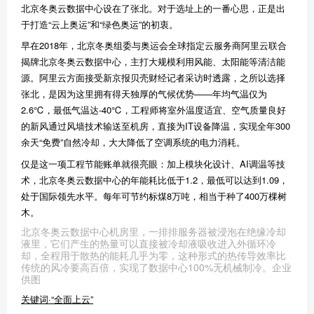
北京冬奥云数据中心设在了张北。对于选址上的一番心思，正是出
于打造“云上奥运”和“绿色奥运”的初衷。
早在2018年，北京冬奥组委与奥运会全球指定云服务商阿里云联合
揭牌北京冬奥云数据中心，主打大规模利用风能、太阳能等清洁能
源。阿里云方面接受新京报贝壳财经记者采访时透露，之所以选择
张北，是因为这里拥有得天独厚的气候优势——年均气温仅为
2.6℃，最低气温达-40℃，工程师将室外温度适宜、空气质量良好
的新风通过风墙技术输送至机房，直接为IT设备降温，实现全年300
余天“免费”自然冷却，大大降低了空调系统的电力消耗。
仅是这一项工程节能账单就很亮眼：加上模块化设计、AI调温等技
术，北京冬奥云数据中心的年能耗比低于1.2，最低可以达到1.09，
处于国际领先水平。每年可节约标煤8万吨，相当于种了400万棵树
木。
北京冬奥云数据中心机房里，一排排服务器被浸泡在绝缘冷却
液里，它们产生的热量可以直接被冷却液吸收进入外循环冷
却，全程用于散热的能耗几乎为零，这种形式的热传导效率比
传统的风冷要高百倍，实现了数据中心100%无机械制冷。企业
供图
关键词·“全面上云”