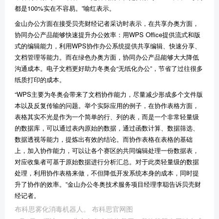
都是100%实在不容易。”喻红表示。
金山办公方面在接受贝壳财经记者采访时表示，在共享办奥方面，
协同办公产品能够快速提升办公效率：用WPS Office提供流式和版
式的编辑能力，利用WPS协作办公系统提供共享编辑、快速分享、
文档管理等能力。而在绿色办奥方面，协同办公产品能够大大降低
沟通成本。电子文档更好助力冬奥会“无纸化办公”，节省了过往很多
纸质打印的成本。
“WPS主要为冬奥会带来了文档协作能力，尽量减少形成多个文件版
本以及反复传输的问题。举个实际应用的例子，在协作表格方面，
表格其实不光是作为一个简单的行、列的表，而是一个非常轻量级
的数据库，可以通过表内原始的数据，通过函数计算、数据筛选、
数据透视等能力，提炼出有效的结论。而协作表格在表格的基础
上，加入协作能力，可以让各个赛区的共同编辑处理一份数据表，
对应收集者可基于原始数据进行分析汇总。对于此类轻量级的数据
处理，利用协作表格来做，不但降低开发系统本身的成本，同时提
升了协作的效率。”金山办公冬奥技术服务项目经理李聪告诉贝壳财
经记者。
布科思雾化消毒机器人。 布科思官网图