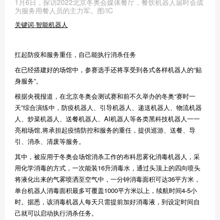
1月6日，探访2022北京冬奥会媒体餐厅，餐饮机器人届时会成
为服务用餐人员的主力军。图/IC
关键词·智能机器人
扛起防疫和服务重任，自己能执行消杀任务
在已经搭建好的场馆中，参赛选手还将享受到各式各样机器人的“贴
身服务”。
根据央视报道，在北京冬奥会测试赛和前不久举办的冬奥“赛时一
天”综合演练中，防疫机器人、引导机器人、递送机器人、物流机器
人、炒菜机器人、送餐机器人、AI机器人等各类黑科技机器人一一
亮相场馆,将承担起疫情防控和服务的重任，提供巡游、送餐、导
引、消杀、清废等服务。
其中，被应用于冬奥会场馆消杀工作的布科思雾化消毒机器人，采
用化学消毒的方式，一次能装16升消毒水，通过头顶上的四向喷头
将液化出来的气雾喷洒至空气中，一分钟消毒面积可达36平方米，
单台机器人消毒面积最多可覆盖1000平方米以上，续航时间4-5小
时。据悉，该消毒机器人每天只需提前加好消毒液，到设定时间自
己就可以启动执行消杀任务。