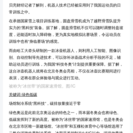
贝壳财经记者了解到，机器人技术已经被应用到了我国运动员的日
常训练之中。
在承德国家雪上项目训练基地，圆盘滑雪机成为了越野滑雪队提升
实力的“黑科技”装备。据了解，圆盘滑雪机不仅可以随时调整转盘坡
度，还能适时加入障碍物，更为真实地模拟比赛场景，令运动员在
训练中也有“身临赛场”的感觉。
而由哈工大牵头研制的一款冰壶机器人，则利用人工智能、图像识
别、自动控制等先进技术，可以弥补冰壶战术分析手段的不足，辅
助运动员进行训练，为我国“科技冬奥”计划提供重要保障。据了解，
这台冰壶机器人就将在北京冬奥会亮相，不仅在冰壶比赛期间进行
表演，还将在群众体验场与观众进行互动。
被称为“冰丝带”的国家速滑馆。图/IC
关键词·绿色低碳
场馆制冷系统“黑科技”，碳排放量接近于零
绿色奥运是此前北京奥运会的特色之一，而本届冬奥会也将绿色、
低碳发挥到了新的高度。被称为“冰丝带”的国家速滑馆，也是冬奥会
在北京市区唯一新建场馆。“冰丝带”和五棵松体育中心等场馆选用了
二氧化碳跨临界制冷系统，冰面温差控制在0.5℃以内，碳排放量接