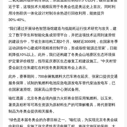
近于零，这项技术大规模应用于冬奥会也是奥运史上首次。同时利
用冷热联供一体化设计对制冷余热进行回收利用，能效提升
30%-40%。
“我们通过开展绿色智慧场馆建造与低能耗运行技术研究与攻关，建
立了数字孪生和智能化集成管理平台，并把这项技术运用到速滑馆
的建设当中，节省主体结构工期2个月、钢材近3000吨，在国家冬季
运动训练中心建成环境精准控制平台，形成场馆‘能源总管家’，日能
耗降低10%以上。此外，我们还构建了冬奥会山地赛区生态环境保
护定量评价模型，指导延庆赛区生态修复工程建设施工。”中关村管
委会副主任朱建红在科技冬奥新闻发布会上表示。
此外，赛事期间，700余辆氢燃料大巴车将在延庆、张家口提供交通
服务保障，试制的氢燃料电池应急电源发电车替代柴油发电车，已
在国家速滑馆、国家高山滑雪中心测试备用。
喻红透露，北京冬奥会境内接力火炬将全部应用氢燃料。以玉米、
薯类及秸秆等可再生资源为原材料生产的可降解餐具，将代替塑料
制品为冬奥会提供相关服务。
“绿色是本届冬奥会的办赛目标之一。”喻红说，为实现北京冬奥会碳
中和目标，实施了张北柔性直流电网工程，将张北地区的风能、太