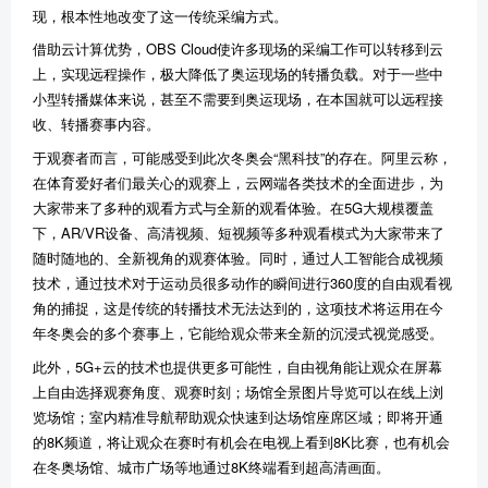
现，根本性地改变了这一传统采编方式。
借助云计算优势，OBS Cloud使许多现场的采编工作可以转移到云
上，实现远程操作，极大降低了奥运现场的转播负载。对于一些中
小型转播媒体来说，甚至不需要到奥运现场，在本国就可以远程接
收、转播赛事内容。
于观赛者而言，可能感受到此次冬奥会“黑科技”的存在。阿里云称，
在体育爱好者们最关心的观赛上，云网端各类技术的全面进步，为
大家带来了多种的观看方式与全新的观看体验。在5G大规模覆盖
下，AR/VR设备、高清视频、短视频等多种观看模式为大家带来了
随时随地的、全新视角的观赛体验。同时，通过人工智能合成视频
技术，通过技术对于运动员很多动作的瞬间进行360度的自由观看视
角的捕捉，这是传统的转播技术无法达到的，这项技术将运用在今
年冬奥会的多个赛事上，它能给观众带来全新的沉浸式视觉感受。
此外，5G+云的技术也提供更多可能性，自由视角能让观众在屏幕
上自由选择观赛角度、观赛时刻；场馆全景图片导览可以在线上浏
览场馆；室内精准导航帮助观众快速到达场馆座席区域；即将开通
的8K频道，将让观众在赛时有机会在电视上看到8K比赛，也有机会
在冬奥场馆、城市广场等地通过8K终端看到超高清画面。