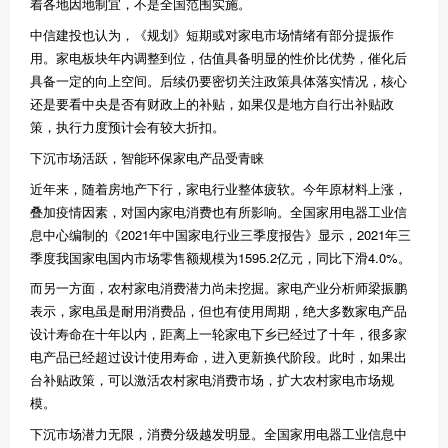
着各地因地制宜，不是全国范围实施。
中信建投也认为，《规划》短期或对家电市场情绪有部分提振作
用。家电板块年内调整到位，估值具备明显的性价比优势，催化后
具备一定的向上空间。后续仍要密切关注政策具体落实情况，核心
还是要看中央是否有财政上的补贴，如果仅是地方自行出补贴政
策，执行力度预计会有较大折扣。
下沉市场活跃，智能环保家电产品受青睐
近年来，随着房地产下行，家电行业整体疲软。今年原材料上涨，
叠加疫情因素，对国内家电消费也有所影响。全国家用电器工业信
息中心编制的《2021年中国家电行业三季度报告》显示，2021年三
季度我国家电国内市场零售额规模为1595.2亿元，同比下滑4.0%。
而另一方面，农村家电消费潜力尚未挖掘。家电产业分析师梁振鹏
表示，家电虽是耐用消费品，但也有使用周期，绝大多数家电产品
设计寿命在十年以内，距离上一轮家电下乡已经过了十年，很多家
电产品已经超过设计使用寿命，进入更新换代阶段。此时，如果出
台补贴政策，可以激活农村家电消费市场，扩大农村家电市场规
模。
下沉市场潜力无限，消费分级越发明显。全国家用电器工业信息中