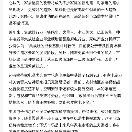
心认为，家居配套的改善将成为不少家庭的新刚需，对家电的需求
呈现更大、更智能的趋势。集成化也是家电硬件创新的一大趋势。
此外，智能化、健康化功能正在融合，满足细分市场需求的厨电产
品不断涌现。
近年来，集成灶行业一骑绝尘。火星人、浙江美大、亿田智能、帅
丰电器等集成灶企业等业绩增幅领跑厨电行业。家电产业分析师丁
少将认为，“集成灶的成长基数相对较低，目前仍处于普及性需求和
升级性需求叠加的发展阶段。另外，随着更多头部企业的加入，市
场从线下延伸到线上，从三四级市场向一二级市场扩张。因此，行
业整体呈现繁荣状态。”
还有哪些家电品类会在本轮家电更新中受益？12月9日，有家电企业
相关负责人告诉新京报贝壳财经记者，目前，农村地区的电视智能
化普及程度还不够，空调安装率还有较大提升空间；本轮家电更
新，电视和空调品类或将受益。他强调，“政策出台后需要相关配套
措施落实，给予真正的补贴，防止劣质家电下乡。”
中国电子信息产业发展研究院稍早前提到，在健康化、智能化趋势
影响下，随着渠道进一步下沉，更多换机需求将被激发，冰洗市场
仍将有稳定增长；下沉市场是未来几年家电市场的主力渠道，乡村
家电消费的增幅依然会超过城镇家电消费。