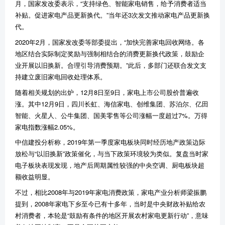
月，国家发改委表示，“支持绿色、智能家电销售，给予消费者适当
补贴。促进家电产品更新换代。”当年还3次发文推动家电产品更新换
代。
2020年2月，国家发改委等部委提出，“加快完善家电回收网络。各
地区结合实际制定奖励与强制相结合的消费更新换代政策，鼓励企
业开展以旧换新。合理引导消费预期。”此后，多部门还联合发文支
持建立废旧家电回收处理体系。
随着相关规划的出炉，12月8日至9日，家电上市公司股价普遍收
涨。其中12月9日，四川长虹、海信家电、创维集团、苏泊尔、亿田
智能、火星人、公牛集团、国美零售等公司涨幅一度超过7%。万得
家电指数涨幅2.05%。
中信建投分析称，2019年第一季度家电板块同时经历地产政策边际
放松与“以旧换新”政策催化，与当下政策环境较为类似。复盘当时家
电子板块表现发现，地产后周期属性较强的中央空调、厨电板块超
额收益明显。
不过，相比2008年与2019年家电消费政策，家电产业分析师梁振鹏
提到，2008年家电下乡至今已有十多年，当时是中央财政补贴给农
村消费者，本轮是“鼓励有条件的地区开展农村家电更新行动”，意味