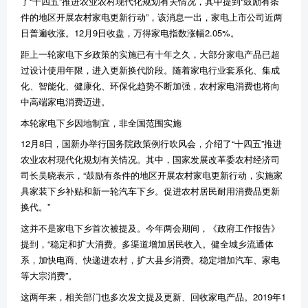
了“十四五”推进农业农村现代化规划有关情况，其中提到“鼓励有条
件的地区开展农村家电更新行动”，该消息一出，家电上市公司近两
日普遍收涨。12月9日收盘，万得家电指数涨幅2.05%。
距上一轮家电下乡政策的实施已有十年之久，大部分家电产品已超
过设计使用年限，进入更新换代阶段。随着家电行业套系化、集成
化、智能化、健康化、环保化趋势不断加强，农村家电消费也将向
中高端家电消费迈进。
本轮家电下乡因地制宜，非全国范围实施
12月8日，国新办举行国务院政策例行吹风会，介绍了“十四五”推进
农业农村现代化规划有关情况。其中，国家发展改革委农村经济司
司长吴晓表示，“鼓励有条件的地区开展农村家电更新行动，实施家
具家装下乡补贴和新一轮汽车下乡。促进农村居民耐用消费品更新
换代。”
这并不是家电下乡首次被提及。今年两会期间，《政府工作报告》
提到，“稳定和扩大消费。多渠道增加居民收入。健全城乡流通体
系，加快电商、快递进农村，扩大县乡消费。稳定增加汽车、家电
等大宗消费”。
这两年来，相关部门也多次发文提及更新、回收家电产品。2019年1