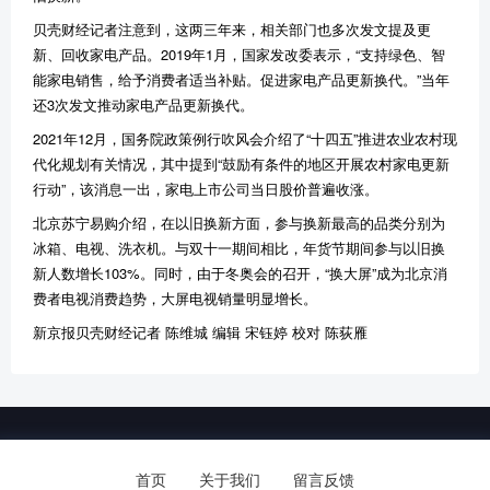
贝壳财经记者注意到，这两三年来，相关部门也多次发文提及更
新、回收家电产品。2019年1月，国家发改委表示，“支持绿色、智
能家电销售，给予消费者适当补贴。促进家电产品更新换代。”当年
还3次发文推动家电产品更新换代。
2021年12月，国务院政策例行吹风会介绍了“十四五”推进农业农村现
代化规划有关情况，其中提到“鼓励有条件的地区开展农村家电更新
行动”，该消息一出，家电上市公司当日股价普遍收涨。
北京苏宁易购介绍，在以旧换新方面，参与换新最高的品类分别为
冰箱、电视、洗衣机。与双十一期间相比，年货节期间参与以旧换
新人数增长103%。同时，由于冬奥会的召开，“换大屏”成为北京消
费者电视消费趋势，大屏电视销量明显增长。
新京报贝壳财经记者 陈维城 编辑 宋钰婷 校对 陈荻雁
Copyright © 河南省霞辉电子科技有限公司.
备案号：
豫ICP备2022002009号
首页
关于我们
留言反馈