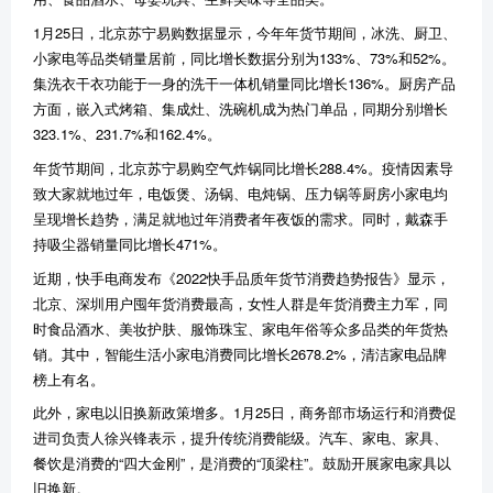
1月25日，北京苏宁易购数据显示，今年年货节期间，冰洗、厨卫、
小家电等品类销量居前，同比增长数据分别为133%、73%和52%。
集洗衣干衣功能于一身的洗干一体机销量同比增长136%。厨房产品
方面，嵌入式烤箱、集成灶、洗碗机成为热门单品，同期分别增长
323.1%、231.7%和162.4%。
年货节期间，北京苏宁易购空气炸锅同比增长288.4%。疫情因素导
致大家就地过年，电饭煲、汤锅、电炖锅、压力锅等厨房小家电均
呈现增长趋势，满足就地过年消费者年夜饭的需求。同时，戴森手
持吸尘器销量同比增长471%。
近期，快手电商发布《2022快手品质年货节消费趋势报告》显示，
北京、深圳用户囤年货消费最高，女性人群是年货消费主力军，同
时食品酒水、美妆护肤、服饰珠宝、家电年俗等众多品类的年货热
销。其中，智能生活小家电消费同比增长2678.2%，清洁家电品牌
榜上有名。
此外，家电以旧换新政策增多。1月25日，商务部市场运行和消费促
进司负责人徐兴锋表示，提升传统消费能级。汽车、家电、家具、
餐饮是消费的“四大金刚”，是消费的“顶梁柱”。鼓励开展家电家具以
旧换新。