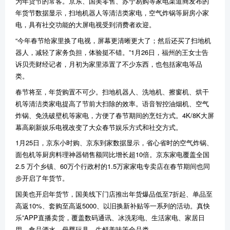
为年货节的常客。京东、国美零售、苏宁易购等家电渠道商发布的
年货节数据显示，扫地机器人等清洁类家电，空气炸锅等厨房小家
电，具有社交功能的大屏电视受到消费者欢迎。
“今年春节给家里换了电视，屏幕更清晰更大了；然后还买了扫地机
器人，减轻了家务负担，体验挺不错。”1月26日，福州的王女士告
诉贝壳财经记者，月初为家里添置了不少东西，也包括家电等品
类。
春节将至，年货购置不可少。扫地机器人、洗地机、擦窗机、烘干
机等清洁类家电提高了节前大扫除的效率。语音智控油烟机、空气
炸锅、免洗破壁机等家电，方便了春节期间的烹饪方式。4K/8K大屏
幕高刷新娱乐电视改变了大众春节娱乐方式和社交方式。
1月25日，京东小时购、京东到家数据显示，省心省时的空气炸锅、
面包机等厨房料理神器销售额同比增长超10倍。京东家电覆盖全国
2.5 万个乡镇、60万个行政村的1.5万家家电专卖店在春节期间也同
步开启了年货节。
国美也开启年货节，国美线下门店推出年货爆品低至7折起、单品至
高返10%、套购至高返5000、以旧换新补贴等一系列的活动。真快
乐”APP直播卖货，覆盖数码通讯、冰洗彩电、生活家电、家居日
用、食品酒水、母婴玩具、生鲜美味等全品类。