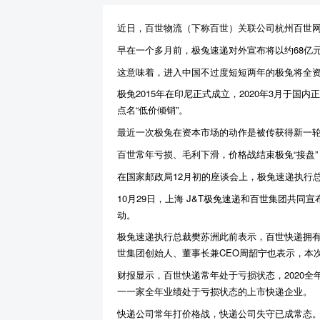
近日，百世物流（下称百世）关联公司杭州百世网
早在一个多月前，极兔速递对外宣布将以约68亿
这意味着，进入中国不过度短短两年的极兔将全
极兔2015年在印尼正式成立，2020年3月于
点名“低价倾销”。
最近一次极兔在资本市场的动作是被传获得新一轮融
百世常年亏损、毛利下滑，价格战结束极兔“接盘”
在国家邮政局12月初的座谈会上，极兔速递执行
10月29日，上海 J&T极兔速递和百世集团共
动。
极兔速递执行总裁樊苏洲此前表示，百世快递拥
世集团创始人、董事长兼CEO周韶宁也表示，本
财报显示，百世快递常年处于亏损状态，2020全年营
一一家全年业绩处于亏损状态的上市快递企业。
快递公司常年打价格战，快递公司失守已成常态