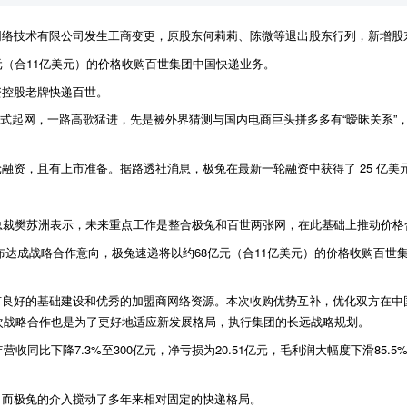
络技术有限公司发生工商变更，原股东何莉莉、陈微等退出股东行列，新增股东
元（合11亿美元）的价格收购百世集团中国快递业务。
资控股老牌快递百世。
国内正式起网，一路高歌猛进，先是被外界猜测与国内电商巨头拼多多有“暧昧关系
资，且有上市准备。据路透社消息，极兔在最新一轮融资中获得了 25 亿美元，
总裁樊苏洲表示，未来重点工作是整合极兔和百世两张网，在此基础上推动价格
同宣布达成战略合作意向，极兔速递将以约68亿元（合11亿美元）的价格收购百
有良好的基础建设和优秀的加盟商网络资源。本次收购优势互补，优化双方在中
次战略合作也是为了更好地适应新发展格局，执行集团的长远战略规划。
收同比下降7.3%至300亿元，净亏损为20.51亿元，毛利润大幅度下滑85.5%
。而极兔的介入搅动了多年来相对固定的快递格局。