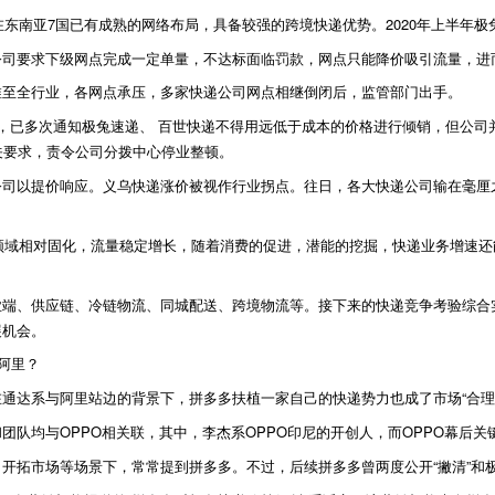
在东南亚7国已有成熟的网络布局，具备较强的跨境快递优势。2020年上半年
公司要求下级网点完成一定单量，不达标面临罚款，网点只能降价吸引流量，进
推至全行业，各网点承压，多家快递公司网点相继倒闭后，监管部门出手。
，已多次通知极兔速递、 百世快递不得用远低于成本的价格进行倾销，但公司并
关要求，责令公司分拨中心停业整顿。
公司以提价响应。义乌快递涨价被视作行业拐点。往日，各大快递公司输在毫厘
领域相对固化，流量稳定增长，随着消费的促进，潜能的挖掘，快递业务增速还
业端、供应链、冷链物流、同城配送、跨境物流等。接下来的快递竞争考验综合
展机会。
阿里？
通达系与阿里站边的背景下，拼多多扶植一家自己的快递势力也成了市场“合理
团队均与OPPO相关联，其中，李杰系OPPO印尼的开创人，而OPPO幕后
开拓市场等场景下，常常提到拼多多。不过，后续拼多多曾两度公开“撇清”和