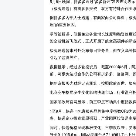
5月8日晚间，拼多多通过“多多辟谣”发表声明
（极兔速递）有拼多多投资、双方有特殊合作关
据拼多多内部人士透露，有商家向公司爆料，极兔
谣”的重要原因。
尽管被辟谣，但极兔业务量增长速度和融资速度丝毫
架全货机首飞仪式，正式开启了航空高端件的新
极兔速递暂未对外公布每日业务量，但在义乌等
引起了监管关注。
数据显示，经过多轮投资后，截至2020年6月，
前，与极兔达成合作的公司有拼多多、当当网、
据新京报贝壳财经记者测算，按照此前百世、极兔
电商竞争格局发生变化影响快递市场，行业盈利
国家邮政局官网显示，前三季度市场集中度指数
1至9月，快递与包裹服务品牌集中度指数CR8为
多。快递企业投资意愿强烈，产业园区投资是主
同时，快递价格呈现积极变化。三季度以来，受末端
升至9月的5.6元，国际/港澳台从7月的61.7