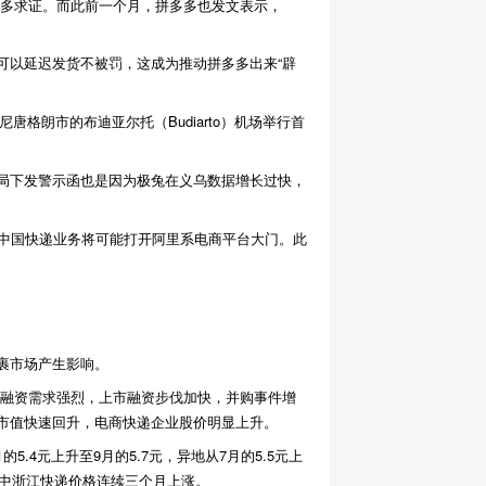
拼多多求证。而此前一个月，拼多多也发文表示，
可以延迟发货不被罚，这成为推动拼多多出来“辟
格朗市的布迪亚尔托（Budiarto）机场举行首
局下发警示函也是因为极兔在义乌数据增长过快，
百世中国快递业务将可能打开阿里系电商平台大门。此
裹市场产生影响。
短期融资需求强烈，上市融资步伐加快，并购事件增
市值快速回升，电商快递企业股价明显上升。
4元上升至9月的5.7元，异地从7月的5.5元上
，其中浙江快递价格连续三个月上涨。