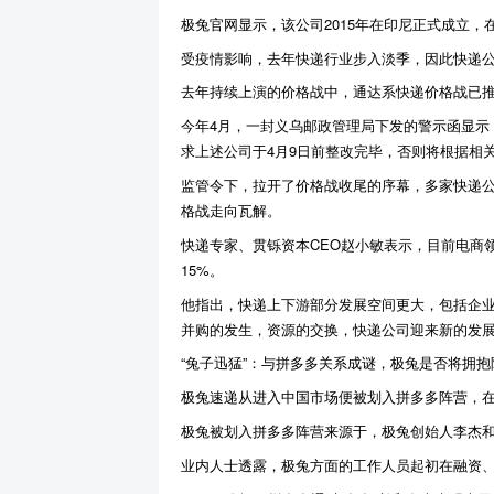
极兔官网显示，该公司2015年在印尼正式成立，
受疫情影响，去年快递行业步入淡季，因此快递
去年持续上演的价格战中，通达系快递价格战已
今年4月，一封义乌邮政管理局下发的警示函显示
求上述公司于4月9日前整改完毕，否则将根据相
监管令下，拉开了价格战收尾的序幕，多家快递
格战走向瓦解。
快递专家、贯铄资本CEO赵小敏表示，目前电商
15%。
他指出，快递上下游部分发展空间更大，包括企
并购的发生，资源的交换，快递公司迎来新的发
“兔子迅猛”：与拼多多关系成谜，极兔是否将拥抱
极兔速递从进入中国市场便被划入拼多多阵营，在
极兔被划入拼多多阵营来源于，极兔创始人李杰和
业内人士透露，极兔方面的工作人员起初在融资、