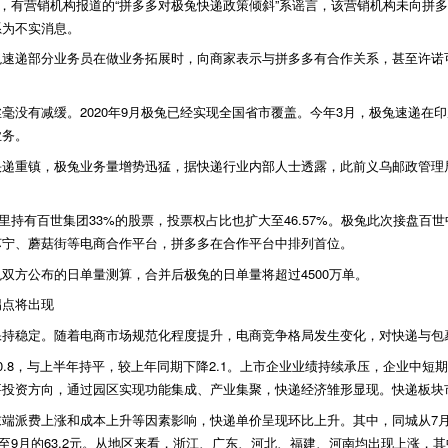
表示，有营销机构报道的“拼多多对极兔快递政策倾斜”系谣言，该营销机构未向
系为不实消息。
速递部分业务员在做业务拓展时，向商家表示与拼多多有合作关系，甚至许诺
没有减缓。2020年9月极兔已经实现全国省市覆盖。今年3月，极兔速递在印尼唐
业务。
快递重镇，极兔业务量增势迅猛，据快递行业内部人士透露，此前义乌邮政管理
阿里持有百世集团33%的股票，投票权占比也扩大至46.57%。极兔此次接盘
苏宁、蘑菇街等电商合作平台，拼多多在合作平台中排列首位。
双方公布的日单量测算，合并后极兔的日单量将超过4500万单。
拐点将出现
保持稳定。随着电商市场规范化程度提升，电商竞争格局发生变化，对快递与包
80.8，与上半年持平，较上年同期下降2.1。上市企业业绩持续承压，企业中
要投资方向，通过园区实现功能集成、产业集聚，快递经济雏形显现。快递板块
派费上涨和成本上升等因素影响，快递单价呈现环比上升。其中，同城从7月的5.
元上升至9月的63.2元。从地区来看，浙江、广东、河北、福建、河南均出现上涨