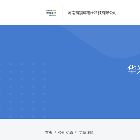
河南省霞辉电子科技有限公司
华
首页
公司动态
文章详情