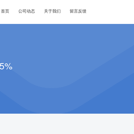
首页
公司动态
关于我们
留言反馈
5%