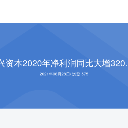
兴资本2020年净利润同比大增320.
2021年08月28日
/
浏览 575