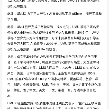
1.2 亿元人民币融资，领投方为腾讯，同时 UMU B+ 轮投资方高瓴
创投追加投资。
此外，UMU发布了三大产品：AI智能训练工具 uShow 、测评工具和
学习圈。
此前，UMU 已经完成了数轮融资。成立之初，UMU 获得了著名天
使投资人王刚先生的天使轮投资与 Pre-A 轮投资；2019 年，UMU
获得了教育龙头好未来集团旗下好未来共赢基金与厦门政府引导基
金数千万人民币 A 轮投资；2020 年，UMU 获得了高成资本和高瓴
创投亿元级别的 B 轮和 B+ 轮投资。
据悉，成立于2015年的UMU专注打造以效果学习为导向的学习平
台，基于学习科学与AI，构建新型智能化的学习场景，为企业学习
提供一站式解决方案。UMU方面表示，2020年，UMU 60% 的收入
来自于美国、日本等国际主要市场，企业客户续费率达到 150%。
UMU 的客户遍布全球 200 多个国家与地区，覆盖医药、教育、零
售、制造、金融等领域。UMU 在中国、美国、日本组建了全球化团
队，并且开发了中文、英文、日文、泰语、西班牙语等多语言版
本。
UMU C轮领投方腾讯投资董事总经理姚磊文表示，“在产业互联网领
域，能够提供足够好的产品和解决方案、提供足够高用户价值的公