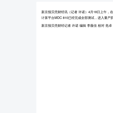
新京报贝壳财经讯（记者 许诺）4月18日上午，
计算平台MDC 810已经完成全部测试，进入量产
新京报贝壳财经记者 许诺 编辑 李薇佳 校对 危卓