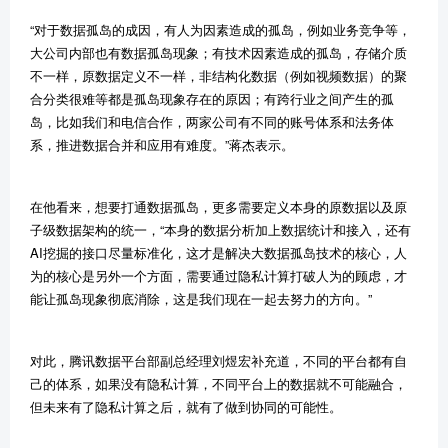
“
对于数据孤岛的成因
，
有人为因素
造成
的孤岛，例如业务竞争等，
大公司内部也有数据孤岛现象；有技术因素造成的孤岛，存储介质
不一样，原数据定义不一样，非结构化数据（例如视频数据）的聚
合分类很难等都是孤岛现象存在的原因；有跨行业之间产生的孤
岛，比如我们和电信合作，两家公司有不同的账号体系和法务体
系，推进数据合并和应用有难度。
”
蒋杰表示。
在他看来，想要打通数据孤岛，更多需要定义本身的原数据以及原
子级数据架构的统一，
“
本身的数据分析加上数据统计和接入，还有
AI
挖掘的接口尽量标准化，这才是解决大数据孤岛技术的核心，人
为的核心是另外一个方面，需要通过隐私计算打破人为的顾虑，才
能让孤岛现象彻底消除，这是我们现在一起去努力的方向。
”
对此，腾讯数据平台部副总经理刘煜宏补充道，不同的平台都有自
己的体系，如果没有隐私计算，不同平台上的数据就不可能融合，
但未来有了隐私计算之后，就有了做到协同的可能性。