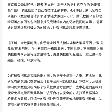
新京报贝壳财经讯（记者
罗亦丹）对于大数据时代存在的
“
数据孤
岛
”
问题，腾讯给出了自己在技术上的解答。
4
月
18
日，腾讯发布自
研第四代数智融合计算平台
“
腾讯大数据
–
天工
”
。腾讯数据平台部总
经理蒋杰在回答包括新京报贝壳财经在内的记者提问时表示，
需要
通过隐私计算打破人为的顾虑，让数据孤岛现象慢慢消除。
据了解，大数据时代，由于竞争以及法律法规和政策等原因，
“
数据
孤岛
”
现象明显。在中科院院士梅宏看来，不同系统，不同组织之间
的数据共享开放程度普遍较低，海量的数据相互组合，难以进一步
融合、碰撞、释放潜能。
为打破数据孤岛实现数据协同，数据安全是重中之重。蒋杰称，此
次发布的第四代数智融合计算平台采用自研隐私计算技术，从机器
学习到大数据分析为各个场景提供全方位保护，去中心化的架构则
能避免单点隐私泄露风险。该平台将以安全的方式打通数据孤岛，
桥接多方数据，以统一的数据处理引擎更高效地挖掘数据价值，以
智能化的方式驱动整个数据处理闭环。