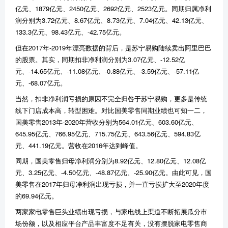
亿元、
1879
亿元、
2450
亿元、
2692
亿元、
2523
亿元。同期归属净利
润分别为
3.72
亿元、
8.67
亿元、
8.73
亿元、
7.04
亿元、
42.13
亿元、
133.3
亿元、
98.43
亿元、
-42.75
亿元。
但在
2017
年
-2019
年漂亮数据的背后，是苏宁易购陆续卖出阿里巴巴
的股票。其实，同期扣非净利润分别为
3.07
亿元、
-12.52
亿
元、
-14.65
亿元、
-11.08
亿元、
-0.88
亿元、
-3.59
亿元、
-57.11
亿
元、
-68.07
亿元。
当然，扣非净利润亏损的原因不完全归咎于苏宁易购，更多是传统
线下门店成本高，转型困难。对比国美零售同期业绩也可知一二，
国美零售
2013
年
-2020
年营收分别为
564.01
亿元、
603.60
亿元、
645.95
亿元、
766.95
亿元、
715.75
亿元、
643.56
亿元、
594.83
亿
元、
441.19
亿元。营收在
2016
年达到峰值。
同期，国美零售归母净利润分别为
8.92
亿元、
12.80
亿元、
12.08
亿
元、
3.25
亿元、
-4.50
亿元、
-48.87
亿元、
-25.90
亿元。由此可见，国
美零售在
2017
年归母净利润出现亏损，并一直亏损扩大至
2020
年度
的
69.94
亿元。
两家家电零售巨头业绩出现亏损，与家电线上渠道不断拓展瓜分市
场份额，以及相应平台产品丰富度不足有关，没有摆脱家电零售商