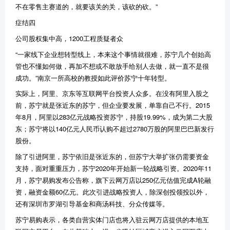
不在零售主赛道的，就要该关的关，该砍的砍。
”
症结四
公司股权集中高，
1200
工程质疑者众
“
一家线下企业想转型线上，本来这个事情就很难，苏宁几个创始高
管也不懂如何做，再加不想或不敢放手给别人去做，就一直不是很
成功。
”
南京一所高校的教授如此评价苏宁十年转型。
实际上，阿里、京东等互联网平台投资人众多。在没有阿里入股之
前，苏宁就是张近东的苏宁，但企业要发展，单靠自己不行。
2015
年
8
月，阿里以
283
亿元战略投资苏宁，持股
19.99%
，成为第二大股
东；苏宁将以
140
亿元人民币认购不超过
2780
万股的阿里巴巴新发行
股份。
除了引进阿里，苏宁依旧是张近东的，但苏宁大举扩张仍需要资金
支持，面对重重压力，苏宁
2020
年开始新一轮战略引资。
2020
年
11
月，苏宁易购发布公告称，旗下云网万店以
250
亿元估值完成
A
轮融
资，融资金额
60
亿元。此次引进战略投资人，除深创投领投以外，
还有深圳市罗湖引导基金和商汤科技、分众传媒等。
苏宁易购表示，各类自营实体门店也将入驻云网万店提供的本地互