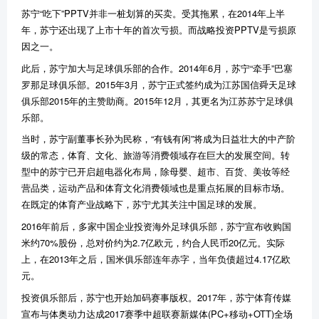
苏宁
“
吃下
”PPTV
并非一桩划算的买卖。受其拖累，在
2014
年上半
年，苏宁还出现了上市十年的首次亏损。而战略投资
PPTV
是亏损原
因之一。
此后，苏宁加大与足球俱乐部的合作。
2014
年
6
月，苏宁
“
牵手
”
巴塞
罗那足球俱乐部。
2015
年
3
月，苏宁正式签约成为江苏国信舜天足球
俱乐部
2015
年的主赞助商。
2015
年
12
月，其更名为江苏苏宁足球俱
乐部。
当时，苏宁副董事长孙为民称，
“
有钱有闲
”
将成为日益壮大的中产阶
级的常态，体育、文化、旅游等消费领域存在巨大的发展空间。转
型中的苏宁已开启超电器化布局，除母婴、超市、百货、美妆等经
营品类，运动产品和体育文化消费领域也是重点拓展的目标市场。
在既定的体育产业战略下，苏宁尤其关注中国足球的发展。
2016
年前后，多家中国企业投资海外足球俱乐部，苏宁宣布收购国
米约
70%
股份，总对价约为
2.7
亿欧元，约合人民币
20
亿元。实际
上，在
2013
年之后，国米俱乐部连年赤字，当年负债超过
4.17
亿欧
元。
投资俱乐部后，苏宁也开始加码赛事版权。
2017
年，苏宁体育传媒
宣布与体奥动力达成
2017
赛季中超联赛新媒体
(PC+
移动
+OTT)
全场