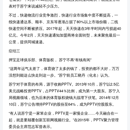
表对于苏宁来说减轻不少压力。
不过，快递物流行业竞争激烈，快递行业市场集中度不断提高，一
线快递通达系、顺丰、京东等逐渐占据了
80%
以上市场份额，二线
快递空间不断被挤压。
2017
年起，天天快递在
3
年半时间内亏损超
40
亿元。今年
2
月，天天快递通知加盟商将全面转型，未来聚焦最后一
公里，提供同城速递。
症结三
押宝足球俱乐部、体育版权，
苏宁不再
“
有钱有闲
”
“
这两年运气太差了，体育烧了太多的钱了，投资的都不大好，万万
没想到能这么快走到这一步。
”
苏宁前员工晓丹（化名）认为。
苏宁对于体育的布局，源于收购
PPTV
。
2013
年
10
月，苏宁以
2.5
亿
美元战略投资
PPTV
，占
PPTV44
％比例，成为第一大股东。苏宁入
局视频领域，也为后来的体育版权烧钱大战埋下伏笔。
2014
年
12
月
10
日，苏宁公告增持
PPTV
的股份至
64%
，成为
PPTV
控股股东。
“
有人说苏宁是一家笨企业，
PPTV
是一家慢企业
……
今天融合在一
起，就是要颠覆创新互联网视频行业。
”
在
2015
年，
PPTV
聚力管理
委员会主席范志军曾表示。