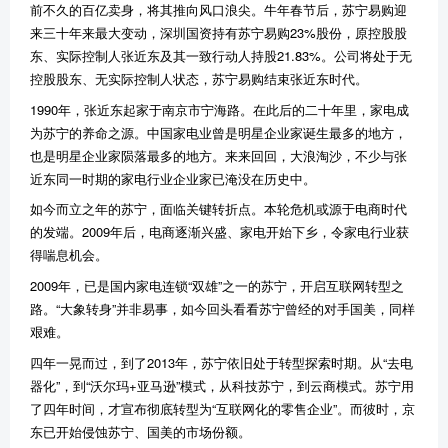
前不久的百亿卖身，将其推向风口浪尖。牛年春节后，苏宁易购迎
来三十年来最大变动，深圳国资持有苏宁易购
23%
股份，原控股股
东、实际控制人张近东及其一致行动人持股
21.83%
。公司将处于无
控股股东、无实际控制人状态，苏宁易购结束张近东时代。
1990
年，张近东起家于南京市宁海路。在此后的二十年里，家电成
为苏宁的养命之源。中国家电业曾是明星企业家诞生最多的地方，
也是明星企业家陨落最多的地方。来来回回，大浪淘沙，不少与张
近东同一时期的家电行业企业家已淹没在历史中。
如今而立之年的苏宁，面临关键转折点。本轮危机或源于电商时代
的发端。
2009
年后，电商逐渐兴盛、家电开始下乡，令家电行业获
得喘息机会。
2009
年，已是国内家电连锁
“
双雄
”
之一的苏宁，开启互联网转型之
路。
“
大象转身
”
并非易事，如今回头看看苏宁曾经的对手国美，同样
艰难。
四年一晃而过，到了
2013
年，苏宁依旧处于转型探索时期。从
“
去电
器化
”
，到
“
沃尔玛
+
亚马逊
”
模式，从科技苏宁，到云商模式。苏宁用
了四年时间，才宣布彻底转型为
“
互联网化的零售企业
”
。而彼时，京
东已开始侵蚀苏宁、国美的市场份额。