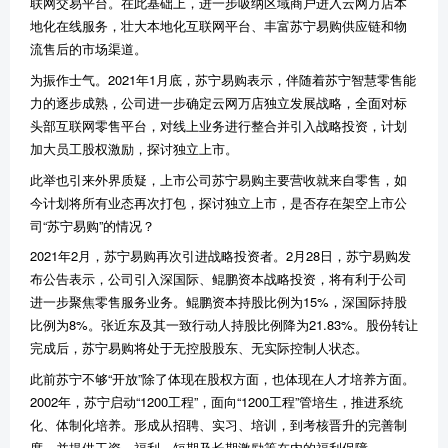
联网交易平台。在此基础上，进一步吸纳区域商户进入云网万店本
地化在线服务，壮大本地化互联网平台、丰富苏宁易购供应链和物
流售后的市场渠道。
为振作士气。
2021
年
1
月底，苏宁易购表示，伴随着苏宁智慧零售能
力的逐步成熟，公司进一步确定云网万店独立发展战略，全面对标
头部互联网零售平台，对线上业务进行整合并引入战略投资，计划
加大员工股权激励，探讨独立上市。
此举也引来外界质疑，上市公司苏宁易购主要营收就来自零售，如
今计划将所有业态再次打包，探讨独立上市，是否存在架空上市公
司
“
苏宁易购
”
的情况？
2021
年
2
月，苏宁易购再次引进战略投资者。
2
月
28
日，苏宁易购发
布公告表示，公司引入深国际、鲲鹏资本战略投资，将有利于公司
进一步聚焦零售服务业务。鲲鹏资本持股比例为
15%
，深国际持股
比例为
8%
。张近东及其一致行动人持股比例降为
21.83%
。股份转让
完成后，苏宁易购将处于无控股股东、无实际控制人状态。
此前苏宁不够
“
开放
”
除了体现在股权方面，也体现在人才培养方面。
2002
年，苏宁启动
“1200
工程
”
，面向
“1200
工程
”
管培生，推进系统
化、体制化培养。形成从招聘、实习、培训，到考核晋升的完善制
度，并提供工资、福利、短期及长期激励等在内的福利保障。