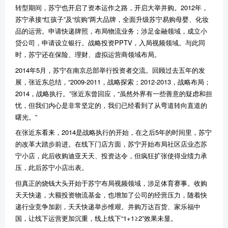
转型期间，苏宁也开启了资本运作之路，开启大举并购。
2012
年，
苏宁承接
“
红孩子
”
及
“
缤购
”
两大品牌，全面升级苏宁易购母婴、化妆
品的运营。申请快递牌照，布局物流业务；涉足金融领域，成立小
贷公司，申请设立银行。战略投资
PPTV
，入局视频领域。与此同
时，苏宁还在保险、理财、虚拟运营商领域布局。
2014
年
5
月，苏宁在南京总部举行投资者交流。回顾过去五年的发
展，张近东总结，
“2009-2011
，战略探索；
2012-2013
，战略布局；
2014
，战略执行。
”
张近东曾回应，
“
虽然外界有一些善意的疑虑和担
忧，但我们内心是非常坚定的，我们已经看到了从弯道转向直道的
曙光。
”
在张近东看来，
2014
是战略执行的开始，在之后
5
年的时间里，苏宁
的改革大踏步前进。在线下门店方面，苏宁开始布局社区店业态苏
宁小店，此后收购迪亚天天、投资达令，但疯狂扩张使得业绩力承
压，此后苏宁小店出表。
但真正的烧钱大头开始于苏宁布局视频领域，涉足体育赛事。收购
天天快递，大额投资物流基金，也增加了公司的经营压力，随着快
递行业竞争加剧，天天快递举步维艰。并购万达百货、家乐福中
国，让线下运营更加沉重，线上线下
“1+1≥2”
效果未显。