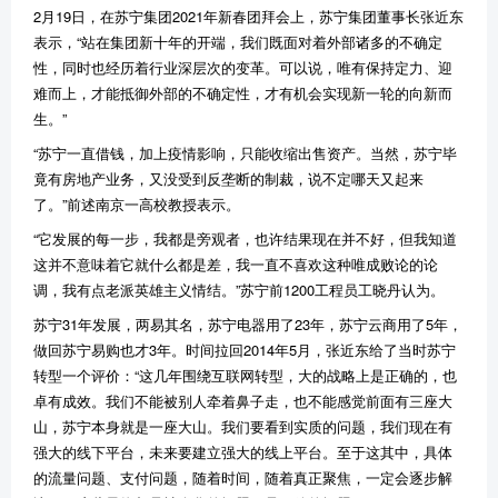
2
月
19
日，在苏宁集团
2021
年新春团拜会上，苏宁集团董事长张近东
表示，
“
站在集团新十年的开端，我们既面对着外部诸多的不确定
性，同时也经历着行业深层次的变革。可以说，唯有保持定力、迎
难而上，才能抵御外部的不确定性，才有机会实现新一轮的向新而
生。
”
“
苏宁一直借钱，加上疫情影响，只能收缩出售资产。当然，苏宁毕
竟有房地产业务，又没受到反垄断的制裁，说不定哪天又起来
了。
”
前述南京一高校教授表示。
“
它发展的每一步，我都是旁观者，也许结果现在并不好，但我知道
这并不意味着它就什么都是差，我一直不喜欢这种唯成败论的论
调，我有点老派英雄主义情结。
”
苏宁前
1200
工程员工晓丹认为。
苏宁
31
年发展，两易其名，苏宁电器用了
23
年，苏宁云商用了
5
年，
做回苏宁易购也才
3
年。时间拉回
2014
年
5
月，张近东给了当时苏宁
转型一个评价：
“
这几年围绕互联网转型，大的战略上是正确的，也
卓有成效。我们不能被别人牵着鼻子走，也不能感觉前面有三座大
山，苏宁本身就是一座大山。我们要看到实质的问题，我们现在有
强大的线下平台，未来要建立强大的线上平台。至于这其中，具体
的流量问题、支付问题，随着时间，随着真正聚焦，一定会逐步解