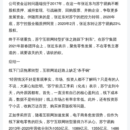
公司资金运转问题端倪于
2017
年，在这一年张近东与苏宁易购不断
股权质押、减持套现、引战融资、回购股票、并购企业，争取更多
发展资金。伴随而来的是，张近东对苏宁的把控力转弱，
2020
年
底，苏宁控股全额质押阿里；
2020
年
2
月，张近东转让苏宁易购
23%
股权。
终于不堪重负，苏宁互联网转型扩张之路踩下
“
刹车
”
。在苏宁集团
2021
年新春团拜会上，张近东表示，聚焦零售发展，不在零售主赛
道的，就要该关的关，该砍的砍。
症结一
线下门店拖累转型，互联网追赶路上缺乏
“
杀手锏
”
“
经营情况不好是客观事实，市场、投资人都不了解吗？只是有的人
不说，大家心知肚明。
”
苏宁前员工李莉（化名）表示，苏宁走到今
天，内外原因都有。首先，一直没有自己的核心盈利点，线下成本
高，数据不是特别好；线上市场占有率非常低。此外，还有投资苏
宁小店，收购万达百货、购买体育版权等问题。
正如李莉所言，随着互联网加速发展，电子商务愈发强势，但作为
线下家电零售的巨头，苏宁互联网转型显得力不从心。苏宁易购
2013
年
-2020
年营收分别为
1053
亿
元、
1089
亿元、
1355
亿元、
1486