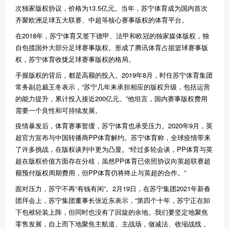
次独家版权协议，价格为
13.5
亿元。当年，苏宁体育成为国内首次
齐聚欧洲足球五大联赛、中超等核心赛事版权的体育平台。
在
2018
年，苏宁体育又签下德甲、法甲和欧冠的独家媒体版权，独
自包揽国外大部分足球赛事版权。形成了腾讯体育占据篮球赛事版
权，苏宁体育收拢足球赛事版权的格局。
手握版权的背后，都是高额的投入。
2019
年
8
月，时任苏宁体育集团
常务副总裁王冬表示，
“
苏宁几年来承担相应的版权升级，包括运营
的能力提升，累计投入接近
200
亿元。
”
他坦言，国内赛事版权费用
需要一个良性和可持续发展。
疫情暴发后，体育赛事暂缓，苏宁体育也承受压力。
2020
年
9
月，英
超官方宣布与中国转播商
PP
体育解约。苏宁体育称，全球疫情带来
了许多挑战，在版权谈判中更为凸显。
“
经过多轮会谈，
PP
体育与英
超在版权价值方面存在分歧，虽然
PP
体育已依照协议向英超联赛超
额预付版权周期费用，但
PP
体育仍将终止与英超的合作。
”
面对压力，苏宁不再
“
有钱有闲
”
。
2
月
19
日，在苏宁集团
2021
年新春
团拜会上，苏宁集团董事长张近东表示，
“
第四个十年，苏宁正在卸
下包袱轻装上阵，但同时也没有了回旋的余地。我们要坚定地聚焦
零售发展，自上而下地聚焦主航道、主战场，做减法、收缩战线，