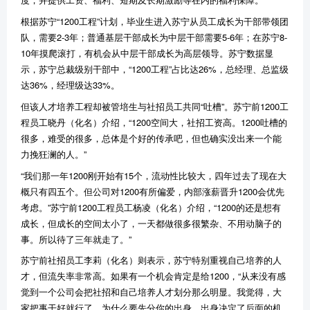
根据苏宁
“1200
工程
”
计划，毕业生进入苏宁从员工成长为干部带领团
队，需要
2-3
年；普通基层干部成长为中层干部需要
5-6
年；在苏宁
8-
10
年摸爬滚打，有机会从中层干部成长为高层领导。苏宁数据显
示，苏宁总裁级别干部中，
“1200
工程
”
占比达
26%
，总经理、总监级
达
36%
，经理级达
33%
。
但该人才培养工程却被管培生与社招员工共同
“
吐槽
”
。苏宁前
1200
工
程员工晓丹（化名）介绍，
“1200
空间大，社招工资高。
1200
吐槽的
很多，难受的很多，总体是个好的传承吧，但也确实没出来一个能
力挽狂澜的人。
”
“
我们那一年
1200
刚开始有
15
个，流动性比较大，四年过去了现在大
概只有四五个。但公司对
1200
有所偏爱，内部涨薪晋升
1200
会优先
考虑。
”
苏宁前
1200
工程员工杨凌（化名）介绍，
“1200
的还是想有
成长，但成长的空间太小了，一天都做很多很繁杂、不用动脑子的
事。所以待了三年就走了。
”
苏宁前社招员工李莉（化名）则表示，苏宁特别重视自己培养的人
才，但流失率非常高。如果有一个机会肯定是给
1200
，
“
从来没有感
觉到一个公司会把社招和自己培养人才划分那么明显。我觉得，大
家把事干好就行了。为什么要先分你的出身，出身决定了后面的机