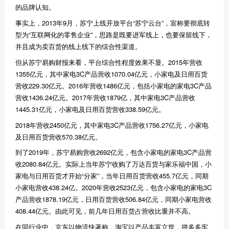
的品牌认知。
事实上，
2013
年
9
月，苏宁上线开放平台
“
苏宁云台
”
，宣称要彻底转
型为
“
互联网化的零售企业
”
，思路是既要进军线上，也要保留线下，
并且成为卖百货的线上线下的综合性渠道。
但从苏宁易购财报来看，平台综合性程度效果不显。
2015
年营收
1355
亿元，其中家电
3C
产品营收
1070.04
亿元，小家电及日用百货
营收
229.30
亿元。
2016
年营收
1486
亿元，包括小家电的家电
3C
产品
营收
1436.24
亿元。
2017
年营收
1879
亿，其中家电
3C
产品营收
1445.31
亿元，小家电及日用百货营收
338.59
亿元。
2018
年营收
2450
亿元，其中家电
3C
产品营收
1756.27
亿元，小家电
及日用百货营收
570.38
亿元。
到了
2019
年，苏宁易购营收
2692
亿元，包含小家电的家电
3C
产品营
收
2080.84
亿元。实际上当年苏宁收购了万达百货与家乐福中国，小
家电与日用百货才开始
“
分家
”
，当年日用百货营收
455.7
亿元，同期
小家电营收
438.24
亿。
2020
年营收
2523
亿元，包含小家电的家电
3C
产品营收
1878.19
亿元，日用百货营收
506.84
亿元，同期小家电营收
408.44
亿元。由此可见，前几年日用百货占营收比重并不高。
在同行业中，京东以物流快著称，淘宝以产品丰富立世，拼多多牢