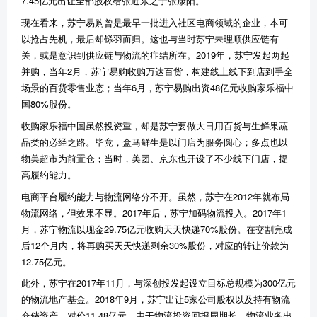
7.45
亿元出让全部股权给张近东之子张康阳。
现在看来，苏宁易购曾是最早一批进入社区电商领域的企业，本可
以抢占先机，最后却铩羽而归。这也与当时苏宁未理顺供应链有
关，或是意识到供应链与物流的症结所在。
2019
年，苏宁发起两起
并购，当年
2
月，苏宁易购收购万达百货，构建线上线下到店到手全
场景的百货零售业态；当年
6
月，苏宁易购出资
48
亿元收购家乐福中
国
80%
股份。
收购家乐福中国虽然投资重，却是苏宁要做大日用百货与生鲜果蔬
品类的必经之路。毕竟，盒马鲜生是以门店为服务圆心；多点也以
物美超市为前置仓；当时，美团、京东也开设了不少线下门店，提
高履约能力。
电商平台履约能力与物流网络分不开。虽然，苏宁在
2012
年就布局
物流网络，但效果不显。
2017
年后，苏宁加码物流投入。
2017
年
1
月，苏宁物流以现金
29.75
亿元收购天天快递
70%
股份。在交割完成
后
12
个月内，将再购买天天快递剩余
30%
股份，对应的转让价款为
12.75
亿元。
此外，苏宁在
2017
年
11
月，与深创投发起设立目标总规模为
300
亿元
的物流地产基金。
2018
年
9
月，苏宁出让
5
家公司股权以及持有物流
仓储资产，对价
11.48
亿元。由于物流投资回报周期长，物流业务出