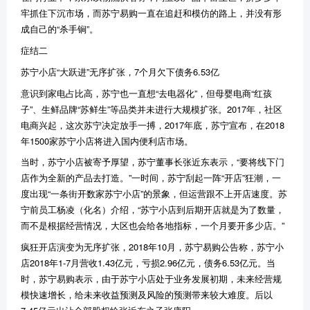
牢抓住下沉市场，而苏宁易购一直在追赶和模仿的路上，并没有形
成自己的
“
杀手锏
”
。
症结二
苏宁小店
“
大跃进
”
无序扩张，
7
个月欠下债务
6.53
亿
意识到家电占比高，苏宁也一直想
“
去电器化
”
，但母婴电商
“
红孩
子
”
、生鲜品牌
“
苏鲜生
”
等品类并未进行大规模扩张。
2017
年，社区
电商兴起，这次苏宁决定放手一搏，
2017
年底，苏宁宣布，在
2018
年
1500
家苏宁小店将进入国内便利店市场。
当时，苏宁小店被寄予厚望，苏宁董事长张近东表示，
“
要将线下门
店作为全新的产品去打造。
”
一时间，苏宁刮起一阵
“
开店
”
狂潮，一
度出现
“
一条街开数家苏宁小店
”
的景象，但运营跟不上开店速度。苏
宁前员工杨凌（化名）介绍，
“
苏宁小店到后期开店就是为了数量，
而不是根据经营情况，大区也会给各地指标，一个月要开多少店。
”
疯狂开店演变为无序扩张，
2018
年
10
月，苏宁易购公告称，苏宁小
店
2018
年
1-7
月营收
1.43
亿元，亏损
2.96
亿元，债务
6.53
亿元。当
时，苏宁易购表示，由于苏宁小店处于业务发展初期，未来经营规
模快速增长，给未来收益预测及风险的预测带来较大难度。后以