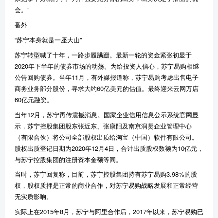
会。
”
番外
“
苏宁本身就是一座大山
”
苏宁转型喊了十年，一路步履蹒跚。最新一轮的资金紧张初显于
2020
年下半年的债券市场的动荡。为给投资人信心，苏宁易购相继
公告回购债券。当年
11
月，有外媒报道称，苏宁易购考虑出售电子
商务业务部分股份，寻求大约
60
亿美元的估值。最终迎来云网万店
60
亿元融资。
当年
12
月，苏宁再传震撼消息。国家企业信用信息公示系统官网显
示，苏宁控股集团股东张近东、张康阳及南京润贤企业管理中心
（有限合伙）将公司全部股权出质给淘宝（中国）软件有限公司。
股权出质登记日期为
2020
年
12
月
4
日，合计出质股权数额为
10
亿元，
与苏宁控股集团的注册资本金额等同。
当时，苏宁回复称，目前，苏宁控股集团持有苏宁易购
3.98%
的股
权，股权质押是正常的商业合作，对苏宁易购战略发展和正常经营
无实质影响。
实际上在
2015
年
8
月，苏宁与阿里合作后，
2017
年以来，苏宁易购已