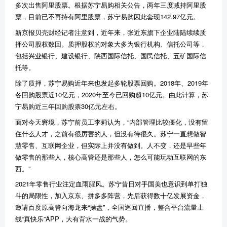
多次出售阿里股票。根据苏宁易购相关公告，两年三度减持阿里股
票，目前已不再持有阿里股票，苏宁易购因此套现
142.97
亿元。
新京报贝壳财经记者注意到，近年来，张近东旗下企业陆陆续续质
押公司股权数回。质押股权的对象大多为银行机构、信托公司等，
包括兴业银行、建设银行、陕西国际信托、国民信托、五矿国际信
托等。
除了质押，苏宁易购近年来也发起多轮股票回购。
2018
年、
2019
年
各回购股票近
10
亿元，
2020
年至今已回购超
10
亿元。由此计算，苏
宁易购近三年回购股票
30
亿元左右。
面对今天窘境，苏宁前员工李莉认为，
“
内部管理比较僵化，没有留
住什么人才，之前有很厉害的人，但没有待很久。苏宁一直想做智
慧零售、互联网企业，但实际上并没有做到。人不变，还是早些年
做零售的那些人，核心高管还是那些人，怎么可能玩动互联网的东
西。
”
2021
年零售行业注定血雨腥风。苏宁昔日对手国美也意识到单打独
斗的局限性，加入京东、拼多多阵营，先后获得数十亿发展资金，
邀请百度原高管向海龙来
“
操盘
”
，全国巡回直播，整合平台流量上
线
“
真快乐
”APP
，大有背水一战的气势。