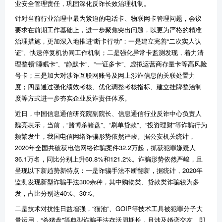
业安全管理责任，巩固深化反诈长效治理机制。
针对当前行业治理中最为紧迫的电话卡、物联网卡管理问题，会议
要求在前期工作基础上，进一步聚焦突出问题，以更为严格的精准
治理措施，更加深入地推进“断卡行动”：一是建立完善“二次实人认
证”、快速停复机协同工作机制；二是强化异常卡监测发现，着力清
理整顿“睡眠卡”、“静默卡”、“一证多卡”、虚拟运营商存量卡等高风险
号卡；三是加大对涉诈互联网账号及网上涉诈信息的关联处置力
度；四是通过强化绩效考核、优化调整考核指标、建立挂牌整治制
度等方式进一步夯实企业反诈责任体系。
近日，中国信息通信研究院副院长、信息通信行业反诈中心负责人
魏亮表示，当前，“赌博杀猪盘”、“刷单贷款”、“投资理财”等诈骗行为
频繁发生，我国电信网络诈骗形势依然严峻。据公安机关统计，
2020年全国共破获电信网络诈骗案件32.2万起，抓获犯罪嫌疑人
36.1万名，同比分别上升60.8%和121.2%。诈骗形势依然严峻，且
呈现以下新趋势新特点：一是诈骗手法不断翻新，据统计，2020年
监测发现新型诈骗手法300余种，其中购物类、贷款类诈骗较为多
发，占比分别达40%、30%。
二是技术对抗性日益增强，“猫池”、GOIP等技术工具被犯罪分子大
量运用，“杀猪盘”等典型诈骗手法存活周期长，且涉及婚恋交友、即