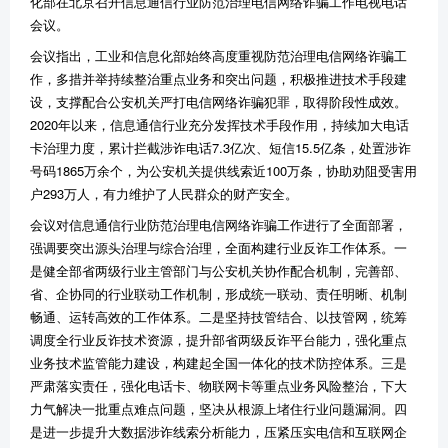
化部在北京召开信息通信行业防范治理电信网络诈骗工作电视电话
会议。
会议指出，工业和信息化部始终高度重视防范治理电信网络诈骗工
作，多措并举持续整治重点业务和突出问题，积极推进技术手段建
设，支撑配合公安机关严打电信网络诈骗犯罪，取得阶段性成效。
2020年以来，信息通信行业充分发挥技术手段作用，持续加大电话
卡治理力度，累计拦截涉诈电话7.3亿次、短信15.5亿条，处置涉诈
号码1865万余个，为公安机关提供线索近100万条，协助劝阻受害用
户293万人，有力维护了人民群众的财产安全。
会议对信息通信行业防范治理电信网络诈骗工作进行了全面部署，
强调要突出源头治理与综合治理，全面构建行业反诈工作体系。一
是健全部省两级行业主管部门与公安机关协作配合机制，完善部、
省、企协同的行业联动工作机制，形成统一联动、责任明晰、机制
畅通、运转高效的工作体系。二是坚持技管结合、以技管网，统筹
调度全行业反诈技术资源，提升部省两级反诈平台能力，强化重点
业务技术监管能力建设，构建起全国一体化的技术防控体系。三是
严肃落实责任，强化电话卡、物联网卡等重点业务风险整治，下大
力气解决一批重点难点问题，坚决从根源上堵住行业问题漏洞。四
是进一步提升大数据涉诈线索分析能力，压紧压实电信和互联网企