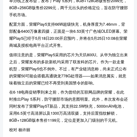
举办线上发布会，发布了Play 5系列，8GB+128GB版售价2099元，
8GB+256GB版售价2299元，两千元出头的价格定位，旨在防守腰部
手机市场。
配置方面，荣耀Play5支持66W超级快充，机身厚度为7.46mm，背
部配备6400万像素四摄，正面是一块6.53英寸广色域OLED屏幕。荣
耀Play5已经于5月18日20:00开启预约，并将在5月25日10:08在荣耀
商城及授权电商平台正式开售。
值得注意的是，荣耀Play5采用的芯片为天玑800U。从华为独立出来
之后，荣耀发布的多款新机均采用了联发科的芯片。作为一款走量
机型，荣耀Play5也不例外。不过，有产业链消息称，尚未正式公布
的荣耀50可能会搭载高通骁龙778G处理器——如果消息属实，就意
味着独立后的荣耀已经不再受到美国禁令的影响。
在6·18电商促销季到来之前，作为曾经的互联网品牌的荣耀，在此
时推出Play 5系列，防守腰部市场的意图明显。此外，本次发布会还
同时发布了荣耀Play5T新品，其支持22.5W快充，5000mAh电池，
采用6.5英寸高清屏以及1300万高清双摄，支持后置指纹解锁，
8GB+128GB版本售价1199元，定位是更加入门级别的千元机。
校对 杨许丽