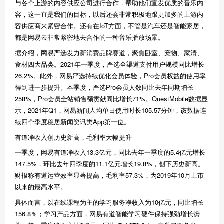
与各个上游的内容供应公司进行合作，帮助他们宣发优质的音乐内
容，这一直是我们的目标，以后还会非常积极地跟更加多的上游内
容供应商来紧密合作。还有在IoT方面，不管是汽车还是智能家居，
都是网易云非常紧密地去合作的一种音乐播放场景。
据介绍，网易严选发力新消费品牌赛道，聚焦卧室、宠物、家清、
食材四大品类。2021年一季度，严选全渠道支付用户规模同比增长
26.2%。此外，网易严选持续优化会员体验，Pro会员权益的使用率
得到进一步提升。本季度，严选Pro会员人数同比去年同期增长
258%，Pro会员全站销售额贡献同比增长71%。QuestMobile数据显
示，2021年Q1，网易新闻人均单日使用时长105.57分钟，该数据连
续四个季度稳居新闻资讯类App第一位。
有道净收入创历史新高，毛利率大幅提升
一季度，网易有道净收入13.3亿元，同比去年一季度的5.4亿元增长
147.5%，环比去年四季度的11.1亿元增长19.8%，创下历史新高。
财报称有道运营效率显著提高，毛利率57.3%，为2019年10月上市
以来的最高水平。
具体而言，以在线课程为主的学习服务净收入为10亿元，同比增长
156.8％；学习产品方面，网易有道智能学习硬件保持强劲增长势