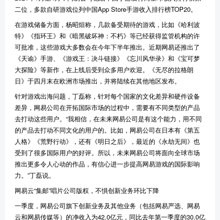
二位，多款自研游戏位列中国App Store手游收入排行榜TOP20。
在游戏储备方面，杨昭烜称，几款备受期待的游戏，比如《哈利波
特》《指环王》和《暗黑破坏神：不朽》等已经获得监管机构的许
可批准，这些游戏大多数会在今年下半年推出。近期网易还推出了
《天谕》手游、《游戏王：决斗链接》《忘川风华录》和《宝可梦
大探险》等新作，在上线后受到众多用户欢迎。《无尽的拉格朗
日》于四月末在欧洲市场推出，并将陆续在其他地区发布。
针对游戏出海问题，丁磊称，针对每个国家的文化差异和硬件设备
差异，网易公司在开拓国际市场的过程中，需要有不同类型的产品
去打动这些用户。“我相信，在未来网易公司是有这个能力，用不同
的产品去打动不同文化的用户的。比如，网易公司在日本有《第五
人格》《荒野行动》，还有《明日之后》，最近的《永劫无间》也
受到了很多国际用户的好评。所以，未来网易公司将面向全球市场
推出更多令人心动的作品，有信心进一步提高网易游戏的国际影响
力。”丁磊说。
网易云“集邮”唱片公司版权，不惧创新业务环比下降
一季度，网易公司旗下创新业务及其他业务（包括网易严选、网易
云和网易传媒等）的净收入为42.0亿元，同比去年第一季度的30.0亿