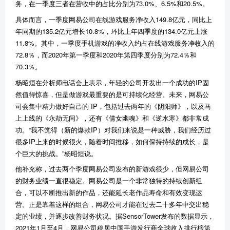
务，在一季度三者在营收中的占比分别为73.0%、6.5%和20.5%。
具体而言，一季度网易公司在线游戏服务净收入149.8亿元，同比上
年同期的135.2亿元增长10.8%，环比上年四季度的134.0亿元上涨
11.8%。其中，一季度手机游戏的净收入约占在线游戏服务净收入的
72.8％，而2020年第一季度和2020年第四季度分别为72.4％和
70.3％。
杨昭烜在分析师电话会上表示，年轻的公司开发出一个成功的IP固
然值得惊喜，但是做游戏最重要的是可持续化经营。未来，网易公
司会集中精力做好自己的 IP，包括过去两年的《阴阳师》，以及马
上上线的《永劫无间》，还有《倩女幽魂》和《逆水寒》都非常成
功。“我不觉得（新的爆款IP）对我们来说是一种威胁，我们经历过
很多IP上来的时候很火，随着时间推移，如何保持持续的成长，是
个巨大的挑战。”杨昭烜说。
他补充称，过去两个季度网易公司发布的新游戏很少，但网易公司
的财务业绩一直很稳定。网易公司是一个非常独特的持续创新组
合，可以不断推出新的作品，还能延长老作品寿命和有效变现运
营。正是靠着这样的组合，网易公司才能在过去二十多年中交出稳
定的业绩，并逐步改善财务状况。据SensorTower发布的数据显示，
2021年1月至4月，网易公司稳居中国手游发行商全球收入排行榜第