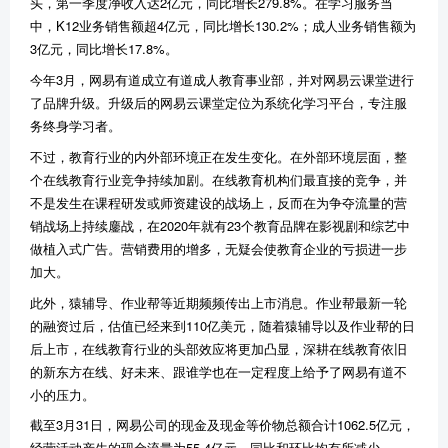
头，第一季度净收入达2亿元，同比增长279.8%。在学习服务当
中，K12业务销售额超4亿元，同比增长130.2%；成人业务销售额为
3亿元，同比增长17.8%。
今年3月，网易有道成立有道成人教育事业部，并对网易云课堂进行
了品牌升级。升级后的网易云课堂定位为系统化学习平台，专注服
务终身学习者。
不过，教育行业的内外部环境正在发生变化。在外部环境层面，整
个在线教育行业竞争持续加剧。在线教育机构们最直接的竞争，并
不是发生在课程研发或师资建设的战场上，反而在为争夺流量的营
销战场上持续鏖战，在2020年就有23个教育品牌在影视剧和综艺中
做植入式广告。营销费用的增多，无疑会使教育企业的亏损进一步
加大。
此外，猿辅导、作业帮等近期频频传出上市消息。作业帮最新一轮
的融资过后，估值已经来到110亿美元，随着猿辅导以及作业帮的日
后上市，在线教育行业的头部效应将更加凸显，深耕在线教育依旧
的新东方在线、好未来、跟谁学也在一定程度上给予了网易有道不
小的压力。
截至3月31日，网易公司的现金及现金等价物总额合计1062.5亿元，
经营活动产生的现金流量为55.4亿元，同比和环比均有所减少。