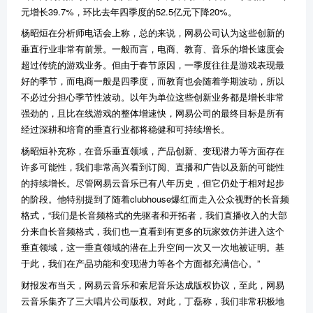
元增长39.7%，环比去年四季度的52.5亿元下降20%。
杨昭烜在分析师电话会上称，总的来说，网易公司认为这些创新的
垂直行业非常有前景。一般而言，电商、教育、音乐的增长速度会
超过传统的游戏业务。但由于春节原因，一季度往往是游戏表现最
好的季节，而电商一般是四季度，而教育也会随着学期波动，所以
不必过分担心季节性波动。以年为单位这些创新业务都是增长非常
强劲的，且比在线游戏的整体增速快，网易公司的最终目标是所有
经过深耕和培育的垂直行业都将稳健和可持续增长。
杨昭烜补充称，在音乐垂直领域，产品创新、变现潜力等方面存在
许多可能性，我们非常高兴看到订阅、直播和广告以及新的可能性
的持续增长。尽管网易云音乐已有八年历史，但它仍处于相对起步
的阶段。他特别提到了随着clubhouse爆红而走入公众视野的长音频
格式，“我们是长音频格式的先驱者和开拓者，我们直播收入的大部
分来自长音频格式，我们也一直看到有更多的玩家效仿并进入这个
垂直领域，这一垂直领域的潜在上升空间一次又一次地被证明。基
于此，我们在产品功能和变现潜力等各个方面都充满信心。”
财报发布当天，网易云音乐和索尼音乐达成版权协议，至此，网易
云音乐集齐了三大唱片公司版权。对此，丁磊称，我们非常积极地