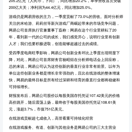
205.2亿元（人民币，下同），同比增加20.2%，单季营收首次突破
200亿大关；净利润为44.4亿元，同比增加25.0%。
游戏仍是网易营收的主力，一季度贡献了73.0%的营收。面对分析师
关注的米哈游、莉莉丝等新兴游戏厂商崛起带来的市场竞争问题，
网易公司首席执行官兼董事丁磊称：网易在这个行业里耕耘了20
年，看到新一代的公司的成长，我们感觉开心，说明行业里有创新
人才；我们也要积极进取，创造能够超越过去的成绩。
受四季度电商旺季影响，网易公司创新业务环比上季度出现明显下
降，对此，网易公司首席财务官杨昭烜在分析师电话会上回应称，
总的来说，网易公司认为这些创新的垂直行业非常有前景。以年为
单位这些创新业务都是增长非常强劲的，且比在线游戏的整体增速
快，网易的最终目标是所有经过深耕和培育的垂直行业都将稳健和
可持续增长。
财报发布后，网易公司股价以每股美国存托凭证107.42美元的价格
高价跳开，随后震荡上扬，最终收于每股美国存托凭证108.61美
元，涨超3.7%，市值751亿美元。
在线游戏贡献超七成收入，高管看重可持续化经营
在线游戏服务、有道、创新与其他业务是网易公司的三大主营业